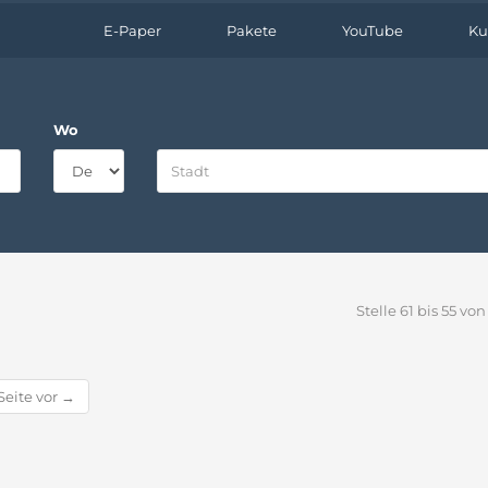
E-Paper
Pakete
YouTube
Ku
Wo
Stelle 61 bis 55 von
Seite vor →