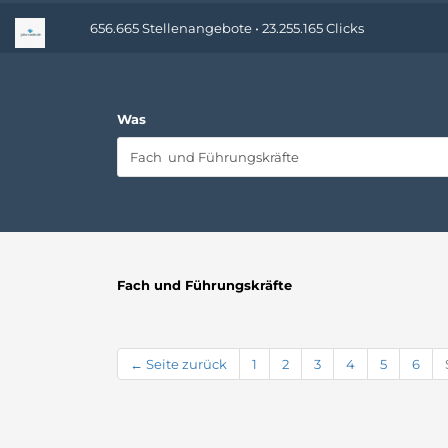
656.665 Stellenangebote • 23.255.165 Clicks
Was
Fach und Führungskräfte
← Seite zurück
1
2
3
4
5
6