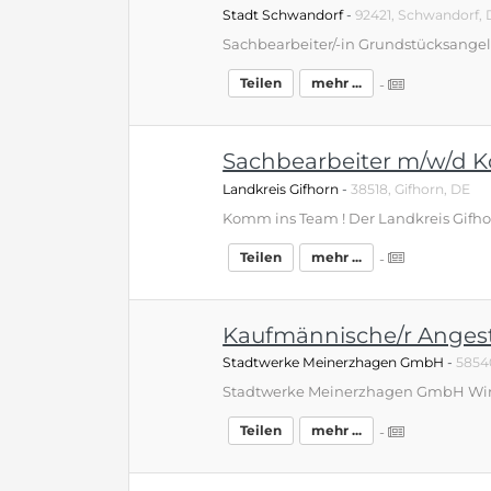
Stadt Schwandorf
-
92421, Schwandorf,
Teilen
mehr ...
-
Sachbearbeiter m/w/d K
Landkreis Gifhorn
-
38518, Gifhorn, DE
Teilen
mehr ...
-
Kaufmännische/r Angest
Stadtwerke Meinerzhagen GmbH
-
5854
Teilen
mehr ...
-