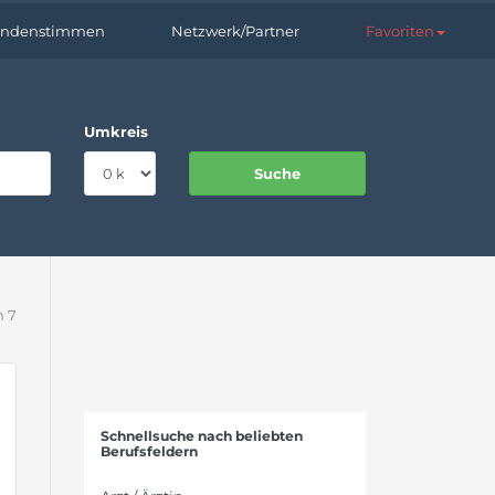
ndenstimmen
Netzwerk/Partner
Favoriten
Umkreis
n 7
Schnellsuche nach beliebten
Berufsfeldern