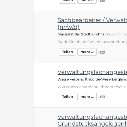
-
Sachbearbeiter / Verwal
(m/w/d)
Magistrat der Stadt Kirchhain
-
35274, Ki
Teilen
mehr ...
-
Verwaltungsfachangestel
Wasserverband Ithbörde/Weserberglan
Teilen
mehr ...
-
Verwaltungsfachangestel
Grundstücksangelegenh