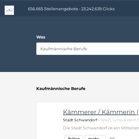
656.665 Stellenangebote • 23.242.639 Clicks
Was
Kaufmännische Berufe
Kämmerer / Kämmerin 
Stadt Schwandorf
-
92421, Schwandorf,
Teilen
mehr ...