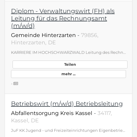
Diplom - Verwaltungswirt (FH) als
Leitung für das Rechnungsamt
(m/w/d)
Gemeinde Hinterzarten
-
79856,
Hinterzarten, DE
KARRIERE IM HOCHSCHWARZWALD Leitung des Rechnungsamts (m/w/d) Gemeinde Hinterzarten, S-Bahn: ca. 30 Min. ab Freiburg Ihre Aufgaben - Leitung der Finanzverwaltung mit den Bereichen Kämmerei und Gemeindekasse - Aufstellung des Haushaltsplans, der Finanzplanung und der Jahresrechnung - Vollzug des Haushaltsplans einschließlich Überwachung und Berichtswesen - Förder- und Zuschusswesen - Eigenbetriebe Wasserversorgung und Abwasserentsorgung - Vermögens- und Schuldenverwaltung - Kalkulation von Gebühren, Pflege und Aktualisierung der Abgabesatzungen - Grundstücksverwaltung Ihr Profil - Abgeschlossenes Studium in Public Management (B.A.), Abschluss als Dipl.-Verwaltungswirt/in (FH) oder Abschluss als Verwaltungsfachwirt/in (AL II) - Fundierte Fach- und Rechtskenntnisse im kommunalen Haushalts- und Rechnungswesen (NKHR) und im Finanzcontrolling - Sicherer Umgang mit Finanzsoftware (z.B. SAP oder vergleichbare Systeme) - Strategisches und konzeptionelles Denkvermögen, Verantwortungsbewusstsein, Eigeninitiative, Flexibilität, Durchsetzungsvermögen und Teamfähigkeit Unsere Benefits - Vergütung je nach Qualifikation bis Besoldungsgruppe A13 bzw. vergleichbar nach TVöD - Fort- und Weiterbildungsmöglichkeiten - Verantwortungsvolle und abwechslungsreiche Tätigkeit in einer Führungsposition - Flexible Arbeitszeiten (Gleitzeit) bzw. Möglichkeit zum Arbeiten im Homeoffice - Jobrad, Hansefit und betriebliche Krankenversicherung (TVöD) Standort-Plus - Arbeiten wo andere Urlaub machen - Zentrale Schlüsselposition - Gelebte Teamkultur &amp; Wertschätzung - Vielfältiges Tätigkeitsfeld Bewerbung unter: https://www.gemeinde-hinterzarten.de &gt; Stellenangebote Stellenangebote Hochschwarzwald Jobs im Hochschwarzwald Stellenangebote Gemeinde Hinterzarten Diplom Verwaltungswirt Hinterzarten Stellenangebote Diplom Verwaltungswirt Freiburg Schwarzwald Verwaltungsfachwirt öffentlicher Dienst Hinterzarten Stellenangebote Amtsleitung Hinterzarten
Teilen
mehr ...
-
Betriebswirt (m/w/d) Betriebsleitung
Abfallentsorgung Kreis Kassel
-
34117,
Kassel, DE
JuF KK Jugend - und Freizeiteinrichtungen Eigenbetrieb des Landkreises Kassel Betriebsleitung (m/w/d) unbefristet zum nächstmöglichen Zeitpunkt für die Verwaltung in Kassel Wir bieten Ihnen eine verantwortungsvolle und abwechslungsreiche Stelle sowie gute Vereinbarkeit von Familie und Beruf. Die Vergütung erfolgt nach dem Tarifvertrag für den öffentlichen Dienst. Die ausführliche Stellenausschreibung finden Sie unter: www.landkreiskassel.de