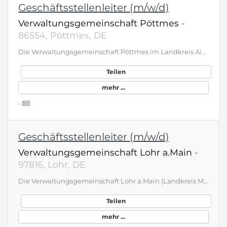
Geschäftsstellenleiter (m/w/d)
Verwaltungsgemeinschaft Pöttmes
-
86554, Pöttmes, DE
Die Verwaltungsgemeinschaft Pöttmes im Landkreis Aichach-Friedberg, bestehend aus dem Markt Pöttmes und der Gemeinde Baar (Schwaben), sucht zum nächstmöglichen Zeitpunkt eine Geschäftsstellenleitung (m/w/d) in der Kommunalverwaltung in Vollzeit und unbefristet Genau das Richtige? Jetzt bewerben unter www.vg-poettmes.de/aktuelles-termine/stellenangebote
Teilen
mehr ...
-
Geschäftsstellenleiter (m/w/d)
Verwaltungsgemeinschaft Lohr a.Main
-
97816, Lohr, DE
Die Verwaltungsgemeinschaft Lohr a.Main (Landkreis Main-Spessart ca. 5.600 Einwohner, 4 Mitgliedsgemeinden) stellt zum nächstmöglichen Zeitpunkt eine/n Geschäftsstellenleiter/in (m/w/d) unbefristet in Vollzeit ein. Die vollständige Stellenanzeige finden Sie auf unserer Internetseite www.vgem-lohr.de. Wir freuen uns auf Ihre schriftliche Bewerbung bis 17.07.2026
Teilen
mehr ...