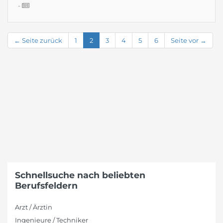
-
← Seite zurück
1
2
3
4
5
6
Seite vor →
Schnellsuche nach beliebten
Berufsfeldern
Arzt / Ärztin
Ingenieure / Techniker