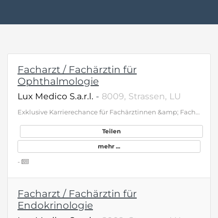
Facharzt / Fachärztin für
Ophthalmologie
Lux Medico S.a.r.l.
-
8009, Strassen, LU
Exklusive Karrierechance für Fachärztinnen &amp; Fachärzte (m/w/d) – Luxemburg In unserem neu eröffneten, exklusiv ausgestatteten Ärztehaus in Luxemburg bietet sich eine außergewöhnliche Karrierechance für Kardiologen, Ophthalmologen, Endokrinologen, Pneumologen, Urologen, Gastroenterologen, Hals-Nasen-Ohren-Ärzte und Allgemeinmediziner (m/w/d). Hier verbinden sich medizinische Exzellenz, optimale Arbeitsbedingungen und eine herausragende Lebensqualität auf einzigartige Weise. Das bieten wir • Hochwertige Praxisräume mit modernster Medizintechnik auf dem neuesten Stand • Komplette Organisation und Administration – voller Fokus auf Medizin • Überdurchschnittliche, transparente Vergütung mit attraktiven Perspektiven • Arbeiten in Luxemburg – einem der Länder mit der höchsten Lebensqualität weltweit, ideal für Familie und berufliche Entwicklung Ihr Profil • Facharztanerkennung • Sprachen: Deutsch, Englisch • Hoher Qualitätsanspruch und patienten- orientierte Arbeitsweise • Teamfähigkeit und Interesse an einer langfristigen Zusammenarbeit Sie bringen Kittel und Stethoskop. Den Rest übernehmen wir. Wir freuen uns auf Ihre Bewerbung an: contact@luxmedico.lu
Teilen
mehr ...
-
Facharzt / Fachärztin für
Endokrinologie