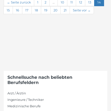
← Seite zurück
1
2
…
10
11
12
13
14
15
16
17
18
19
20
21
Seite vor →
Schnellsuche nach beliebten
Berufsfeldern
Arzt / Ärztin
Ingenieure / Techniker
Medizinische Berufe