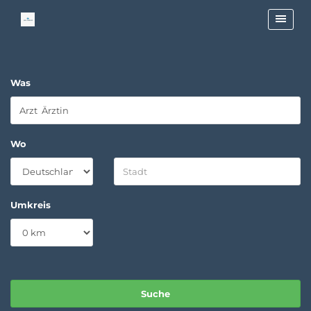
Was
Wo
Umkreis