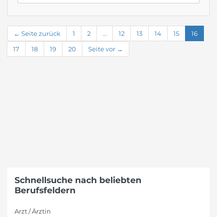
← Seite zurück
1
2
…
12
13
14
15
16
17
18
19
20
Seite vor →
Schnellsuche nach beliebten
Berufsfeldern
Arzt / Ärztin