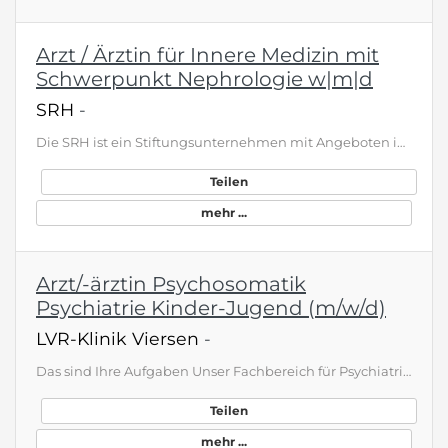
Arzt / Ärztin für Innere Medizin mit
Schwerpunkt Nephrologie w|m|d
SRH
-
Die SRH ist ein Stiftungsunternehmen mit Angeboten in den Bereichen Bildung und Gesundheit. Die mehr als 17 000 Mitarbeiter:innen der SRH begleiten jährlich über 1,2 Millionen Menschen auf ihren individuellen Lebenswegen. Seit der Gründung 1966 setzt sie sich für die Weiterentwicklung des Bildungs- und Gesundheitswesens ein. Die SRH ist sich ihrer gesellschaftlichen Verantwortung seit jeher bewusst. Um für noch mehr Menschen neue Lebenschancen zu eröffnen, reinvestiert sie ihre Gewinne in die…
Teilen
mehr ...
Arzt/-ärztin Psychosomatik
Psychiatrie Kinder-Jugend (m/w/d)
LVR-Klinik Viersen
-
Das sind Ihre Aufgaben Unser Fachbereich für Psychiatrie, Psychosomatik und Psychotherapie des Kindes- und Jugendalters sucht ein neues Teammitglied, das genauso engagiert ist wie wir. Wir sind stolz darauf, die größte Kinder- und Jugendpsychiatrie in Deutschland mit 250 stationären und teilstationären Betten und Plätzen zu sein. Das Hauptgelände ist in Viersen, unsere Tageskliniken befinden sich in Viersen, Neuss, Krefeld, Mönchengladbach und Heinsberg. Wir behandeln das gesamte Spektrum kinde…
Teilen
mehr ...