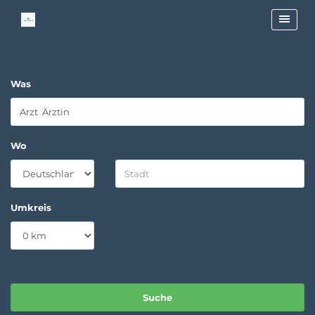
Was
Wo
Umkreis