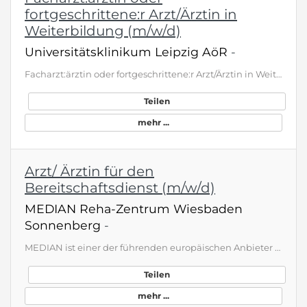
fortgeschrittene:r Arzt/Ärztin in
Weiterbildung (m/w/d)
Universitätsklinikum Leipzig AöR
-
Facharzt:ärztin oder fortgeschrittene:r Arzt/Ärztin in Weiterbildung (m/w/d) Einrichtung: Department für Bildgebung und Strahlenmedizin Anstellungsart: unbefristet als Facharzt:ärztin oder befristet im Rahmen der Weiterbildung Arbeitsdauer: Teilzeit (20,00h) Arbeitsbeginn: 01.09.2026 Gehaltsspanne: min. 7.400,00 € - max. 9.300,00 € brutto/Monat (Vollzeit) als Einstiegsgehalt. Die konkrete Vergütung richtet sich nach den Vorgaben des Haustarifvertrag des Universitätsklinikums Leipzig AöR. Was di…
Teilen
mehr ...
Arzt/ Ärztin für den
Bereitschaftsdienst (m/w/d)
MEDIAN Reha-Zentrum Wiesbaden
Sonnenberg
-
MEDIAN ist einer der führenden europäischen Anbieter für medizinische Rehabilitation und psychische Gesundheit. Mit mehr als 120 Reha-Einrichtungen in ganz Deutschland bietet MEDIAN ein dynamisches und innovatives Umfeld für Beschäftigte in den unterschiedlichsten Behandlungsbereichen mit vielfältigen Einstiegs- und Entwicklungsmöglichkeiten. Als Spezialist für Rehabilitation und Teilhabe begleiten wir unsere Patientinnen und Patienten auf dem Weg zur Genesung und zurück in die Gesellschaft – g…
Teilen
mehr ...