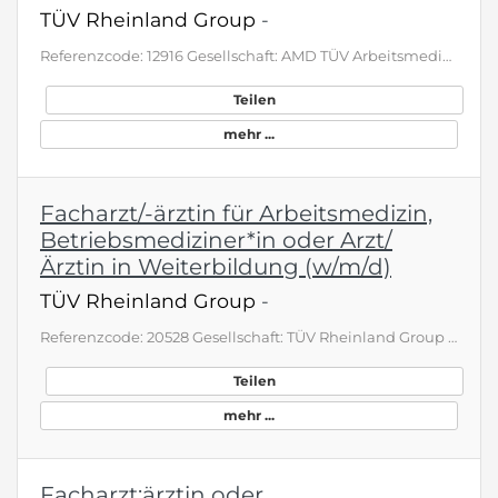
TÜV Rheinland Group
-
Referenzcode: 12916 Gesellschaft: AMD TÜV Arbeitsmedizinische Dienste GmbH Die Begeisterung für zukunftsweisende Lösungen teilen wir mit über 28.000 Menschen rund um den Globus. Bei TÜV Rheinland können Sie Ihr Wissen eigenverantwortlich einbringen und sich dabei persönlich immer weiter entwickeln. Wir sind ein Team aus hochqualifizierten Expertinnen und Experten, die sich verantwortungsvollen Herausforderungen stellen, um das Leben mit wertvollen Leistungen zu bereichern. Und wir alle lieben, …
Teilen
mehr ...
Facharzt/-ärztin für Arbeitsmedizin,
Betriebsmediziner*in oder Arzt/
Ärztin in Weiterbildung (w/m/d)
TÜV Rheinland Group
-
Referenzcode: 20528 Gesellschaft: TÜV Rheinland Group Die Begeisterung für zukunftsweisende Lösungen teilen wir mit über 28.000 Menschen rund um den Globus. Bei TÜV Rheinland können Sie Ihr Wissen eigenverantwortlich einbringen und sich dabei persönlich immer weiter entwickeln. Wir sind ein Team aus hochqualifizierten Expertinnen und Experten, die sich verantwortungsvollen Herausforderungen stellen, um das Leben mit wertvollen Leistungen zu bereichern. Und wir alle lieben, was wir tun. Wenn auc…
Teilen
mehr ...
Facharzt:ärztin oder