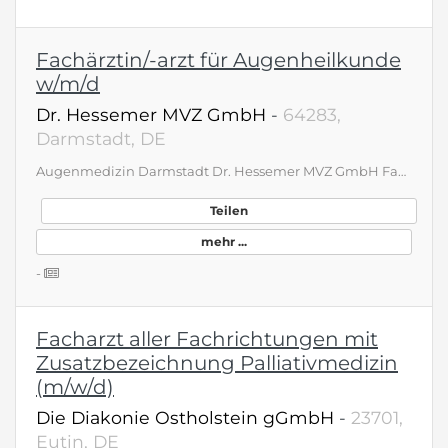
Fachärztin/-arzt für Augenheilkunde
w/m/d
Dr. Hessemer MVZ GmbH
-
64283,
Darmstadt, DE
Augenmedizin Darmstadt Dr. Hessemer MVZ GmbH Fachärztin/-arzt für Augenheilkunde (w/m/d) gesucht für unsere privataugenärztliche Zweigpraxis Für die privataugenärztliche Zweigpraxis unseres MVZ an unserem Standort Rheinstraße im Zentrum von Darmstadt suchen wir schnellstmöglich eine Fachärztin/-arzt für Augenheilkunde (w/m/d) in Vollzeit oder Teilzeit. Beschäftigungsart: Vollzeit, Teilzeit Ihre Aufgabe: augenärztliche Privat- und Selbstzahlersprechstunde Ihr Profil: deutsche Approbation gute Kenntnisse in konservativer Augenheilkunde Freude an Teamarbeit und einem wertschätzenden Miteinander Wir bieten Ihnen: unbefristete Vollzeit- oder Teilzeitstelle attraktives übertarifliches Gehalt geregelte Arbeitszeiten angenehme Arbeitsatmosphäre in rein privatärztlicher Zweigpraxis Entlastung von administrativen Tätigkeiten durch zentrale MVZ-Verwaltung offenen kollegialen Austausch und flache Hierarchien an unseren 5 Standorten tatkräftige Unterstützung durch erfahrene und engagierte Teams Stellung eines Parkplatzes bzw. Kostenübernahme für den ÖPNV regelmäßige ärztliche Fortbildungen und Teammeetings Nutzung des Vorteilsportals für Mitarbeiterangebote (einkaufen mit Rabatt) kostenfreies betriebliches Trainings- und Fitnessangebot Haben wir Ihr Interesse geweckt und wollen Sie sich unserem freundlichen und sympathischen Team anschließen? Wir freuen uns auf Ihre Bewerbung! Für eine telefonische Kontaktaufnahme wählen Sie bitte: 06151-40 66 33 Schriftliche Bewerbungen an: Dr. Hessemer MVZ GmbH, Sekretariat, Martinspfad 72, 64285 Darmstadt
Teilen
mehr ...
-
Facharzt aller Fachrichtungen mit
Zusatzbezeichnung Palliativmedizin
(m/w/d)
Die Diakonie Ostholstein gGmbH
-
23701,
Eutin, DE