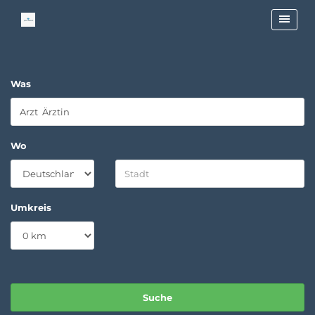
Was
Wo
Umkreis