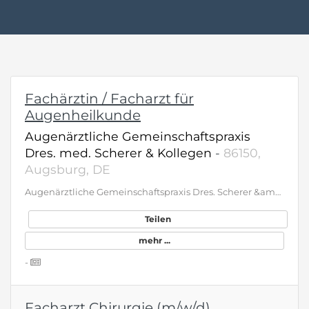
Fachärztin / Facharzt für
Augenheilkunde
Augenärztliche Gemeinschaftspraxis
Dres. med. Scherer & Kollegen
-
86150,
Augsburg, DE
Augenärztliche Gemeinschaftspraxis Dres. Scherer &amp; Kollegen Fachärztin/Facharzt für Augenheilkunde (m/w/d) AUGSBURGER INNENSTADT Arbeiten, wo Medizin noch persönlich ist. Für unsere traditionsreiche Augenarztpraxis in zentraler Lage in Augsburg suchen wir zum nächstmöglichen Zeitpunkt eine/n engagierte/n Fachärztin/Facharzt für Augenheilkunde in Voll- oder Teilzeit. ÜBER UNS: Seit über 30 Jahren etablierte Praxis Nicht investorenbetrieben - unabhängig und werteorientiert Ein fester Standort TÄTIGKEITSFELD UNSERER PRAXIS: Breites Spektrum der Augenheilkunde Operative Tätigkeiten in den Bereichen: Kataraktchirurgie, Refraktive Chirurgie, Laserchirurgie Diagnostik und Behandlung der Makuladegeneration Behandlung diabetischer Netzhauterkrankungen / Gefäßverschlüssen Glaukomdiagnostik Orthoptik IHR PROFIL: Anerkennung des Facharztes für Augenheilkunde Erfahrung in der Augenheilkunde Professionalität, Einfühlsamkeit und Kollegialität Selbstständige und selbstsichere Arbeitsweise DAS BIETEN WIR: Attraktives Gehaltspaket Flexible Arbeitszeitmodelle (Voll- oder Teilzeit) Fokussierung auf Patienten durch Entlastung im administrativen/logistischen Bereich Interne und externe Entwicklungs- und Fortbildungsmöglichkeiten Abwechslungsreiches Tätigkeitsfeld Einbringung von Ideen und Gestaltungsspielraum Strukturierte Einarbeitung in engagiertem und wertschätzendem Team Kurze Kommunikationswege und Transparenz Moderne Infrastrukturen für eine optimale ambulante und operative Versorgung Familiäres Zusammenarbeiten und Teilnahme an Teamevents INTERESSE GEWECKT? Dann freuen wir uns auf Ihre Kontaktaufnahme! info@augen-scherer.de Praxis Dres. Scherer Martin-Luther-Platz 5 86150 Augsburg
Teilen
mehr ...
-
Facharzt Chirurgie (m/w/d)