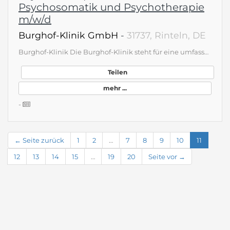
Psychosomatik und Psychotherapie
m/w/d
Burghof-Klinik GmbH
-
31737, Rinteln, DE
Burghof-Klinik Die Burghof-Klinik steht für eine umfassende, moderne Versorgung in der Psychiatrie und Psychosomatik. Insgesamt betreuen wir 274 Patientinnen und Patienten im stationären und teilstationären Bereich. Unsere psychiatrische Abteilung verfügt über 119 Betten sowie 57 tagesklinische Plätze und wird durch zwei Institutsambulanzen ergänzt. In der psychosomatischen Abteilung stehen 83 Betten und 15 tagesklinische Plätze zur Verfügung. Unser diagnostisches und therapeutisches Spektrum umfasst das gesamte Spektrum beider Fachbereiche. Dabei verfolgen wir ein integratives Behandlungskonzept: Tiefenpsychologische, kognitiv-verhaltenstherapeutische sowie körper- und erlebnisorientierte Verfahren verbinden wir systematisch miteinander. Grundlage unseres Handelns ist ein moderner, leitlinien- und störungsorientierter Therapieansatz – stets mit dem Menschen in seiner Gesamtheit im Blick. Zur Unterstützung unseres multiprofessionellen Teams suchen wir an den Standorten Stadthagen und Rinteln: Oberarzt, Facharzt, Assistenzarzt in fortgeschrittener Facharztausbildung im Fach Psychiatrie/Psychosomatik und Psychotherapie (m/w/d) Kontakt &amp; Bewerbung Wir freuen uns auf Ihre Bewerbung per E-Mail an: personal@burghof-klinik.de. Haben Sie vorab Fragen oder möchten uns einfach persönlich kennenlernen? Dann stehen wir Ihnen gerne auch telefonisch unter 05751 940-620 zur Verfügung. BEWERBUNG AN Personalabteilung Virchowstr. 5 31737 Rinteln 05751 - 940 620 www.burghof-klinik.de/freie-Stellen
Teilen
mehr ...
-
← Seite zurück
1
2
…
7
8
9
10
11
12
13
14
15
…
19
20
Seite vor →