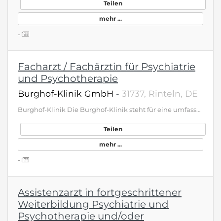
Teilen
mehr ...
-
Facharzt / Fachärztin für Psychiatrie
und Psychotherapie
Burghof-Klinik GmbH
-
31737, Rinteln, DE
Burghof-Klinik Die Burghof-Klinik steht für eine umfassende, moderne Versorgung in der Psychiatrie und Psychosomatik. Insgesamt betreuen wir 274 Patientinnen und Patienten im stationären und teilstationären Bereich. Unsere psychiatrische Abteilung verfügt über 119 Betten sowie 57 tagesklinische Plätze und wird durch zwei Institutsambulanzen ergänzt. In der psychosomatischen Abteilung stehen 83 Betten und 15 tagesklinische Plätze zur Verfügung. Unser diagnostisches und therapeutisches Spektrum umfasst das gesamte Spektrum beider Fachbereiche. Dabei verfolgen wir ein integratives Behandlungskonzept: Tiefenpsychologische, kognitiv-verhaltenstherapeutische sowie körper- und erlebnisorientierte Verfahren verbinden wir systematisch miteinander. Grundlage unseres Handelns ist ein moderner, leitlinien- und störungsorientierter Therapieansatz – stets mit dem Menschen in seiner Gesamtheit im Blick. Zur Unterstützung unseres multiprofessionellen Teams suchen wir an den Standorten Stadthagen und Rinteln: Oberarzt, Facharzt, Assistenzarzt in fortgeschrittener Facharztausbildung im Fach Psychiatrie/Psychosomatik und Psychotherapie (m/w/d) Kontakt &amp; Bewerbung Wir freuen uns auf Ihre Bewerbung per E-Mail an: personal@burghof-klinik.de. Haben Sie vorab Fragen oder möchten uns einfach persönlich kennenlernen? Dann stehen wir Ihnen gerne auch telefonisch unter 05751 940-620 zur Verfügung. BEWERBUNG AN Personalabteilung Virchowstr. 5 31737 Rinteln 05751 - 940 620 www.burghof-klinik.de/freie-Stellen
Teilen
mehr ...
-
Assistenzarzt in fortgeschrittener
Weiterbildung Psychiatrie und
Psychotherapie und/oder