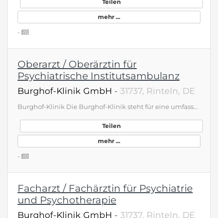
Teilen
mehr ...
-
Oberarzt / Oberärztin für
Psychiatrische Institutsambulanz
Burghof-Klinik GmbH
-
31737, Rinteln, DE
Burghof-Klinik Die Burghof-Klinik steht für eine umfassende, moderne Versorgung in der Psychiatrie und Psychosomatik. Insgesamt betreuen wir 274 Patientinnen und Patienten im stationären und teilstationären Bereich. Unsere psychiatrische Abteilung verfügt über 119 Betten sowie 57 tagesklinische Plätze und wird durch zwei Institutsambulanzen ergänzt. In der psychosomatischen Abteilung stehen 83 Betten und 15 tagesklinische Plätze zur Verfügung. Unser diagnostisches und therapeutisches Spektrum umfasst das gesamte Spektrum beider Fachbereiche. Dabei verfolgen wir ein integratives Behandlungskonzept: Tiefenpsychologische, kognitiv-verhaltenstherapeutische sowie körper- und erlebnisorientierte Verfahren verbinden wir systematisch miteinander. Grundlage unseres Handelns ist ein moderner, leitlinien- und störungsorientierter Therapieansatz – stets mit dem Menschen in seiner Gesamtheit im Blick. Zur Unterstützung unseres multiprofessionellen Teams suchen wir an den Standorten Stadthagen und Rinteln: Oberarzt, Facharzt, Assistenzarzt in fortgeschrittener Facharztausbildung im Fach Psychiatrie/Psychosomatik und Psychotherapie (m/w/d) Kontakt &amp; Bewerbung Wir freuen uns auf Ihre Bewerbung per E-Mail an: personal@burghof-klinik.de. Haben Sie vorab Fragen oder möchten uns einfach persönlich kennenlernen? Dann stehen wir Ihnen gerne auch telefonisch unter 05751 940-620 zur Verfügung. BEWERBUNG AN Personalabteilung Virchowstr. 5 31737 Rinteln 05751 - 940 620 www.burghof-klinik.de/freie-Stellen
Teilen
mehr ...
-
Facharzt / Fachärztin für Psychiatrie
und Psychotherapie
Burghof-Klinik GmbH
-
31737, Rinteln, DE