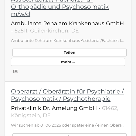
Orthopädie und Psychosomatik
m/w/d
Ambulante Reha am Krankenhaus GmbH
-
52511, Geilenkirchen, DE
Ambulante Reha am Krankenhaus Assistenz-/Facharzt für Orthopädie (m/w/d) Facharzt/Oberarzt für Psychosomatik (m/w/d) Voll-/Teilzeit - Standort Geilenkirchen - Ambulante Rehabiltitation - Weiterbildungsermächtigung Sozialmedizin - Kein Schicht- oder Wochenenddienst - Flexible Arbeitszeiten zwischen 07:30 und 16:30 Uhr Einblicke, Team &amp; offene Stellen www.reha-geilenkirchen.de
Teilen
mehr ...
-
Oberarzt / Oberärztin für Psychiatrie /
Psychosomatik / Psychotherapie
Privatklinik Dr. Amelung GmbH
-
61462,
Königstein, DE
Wir suchen ab 01.06.2026 oder später eine / einen Oberarzt / -ärztin in Teil- oder Vollzeit zur Verstärkung unseres medizinisch-therapeutischen Teams. Wir sind ein renommiertes Akutkrankenhaus für Psychiatrie, Psychosomatik und Psychotherapie mit exzellenter Ausstattung, hoher Behandlungsqualität und einem außergewöhnlich wertschätzenden Arbeitsklima. Bei sehr guter personeller Besetzung bieten wir das gesamte Spektrum moderner psychiatrischer und psychotherapeutischer Therapieverfahren an. Innovation ist für uns gelebter Bestandteil der Behandlung: Dazu gehört auch der Einsatz zukunftsweisender Verfahren wie der transkraniellen Magnetstimulation. Unser Anspruch ist eine Behandlung unserer PatientInnen auf höchstem fachlichem Niveau - individuell, wirksam und menschlich zugewandt. Ein respektvoller, vertrauensvoller Umgang mit PatientInnen und Mitarbeitenden prägt dabei unser tägliches Handeln. Wir bieten eine interessante und anspruchsvolle oberärztliche Tätigkeit mit Gestaltungsspielraum, kollegialer Zusammenarbeit und sehr guten Arbeitsbedingungen in einem familiären Umfeld. Sie erwartet eine Ihren Qualifikationen entsprechende Vergütung sowie ein Arbeitsplatz, an dem fachliche Qualität, Innovation und Menschlichkeit gleichermaßen zählen. Weitere Informationen erhalten Sie gerne auf unserer Internetseite (www.klinik-amelung.de) oder im persönlichen Kontakt. Ihre Bewerbung richten Sie bitte an: Dr. Christian Frischholz, Chefarzt Privatklinik Dr. Amelung Altkönigstraße 16, 61462 Königstein, Tel.: 06174 298-0 www.klinik-amelung.de - bewerbung@klinik-amelung.de