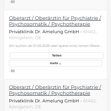
-
Oberarzt / Oberärztin für Psychiatrie /
Psychosomatik / Psychotherapie
Privatklinik Dr. Amelung GmbH
-
61462,
Königstein, DE
Wir suchen ab 01.06.2026 oder später eine / einen Oberarzt / -ärztin in Teil- oder Vollzeit zur Verstärkung unseres medizinisch-therapeutischen Teams. Wir sind ein renommiertes Akutkrankenhaus für Psychiatrie, Psychosomatik und Psychotherapie mit exzellenter Ausstattung, hoher Behandlungsqualität und einem außergewöhnlich wertschätzenden Arbeitsklima. Bei sehr guter personeller Besetzung bieten wir das gesamte Spektrum moderner psychiatrischer und psychotherapeutischer Therapieverfahren an. Innovation ist für uns gelebter Bestandteil der Behandlung: Dazu gehört auch der Einsatz zukunftsweisender Verfahren wie der transkraniellen Magnetstimulation. Unser Anspruch ist eine Behandlung unserer PatientInnen auf höchstem fachlichem Niveau - individuell, wirksam und menschlich zugewandt. Ein respektvoller, vertrauensvoller Umgang mit PatientInnen und Mitarbeitenden prägt dabei unser tägliches Handeln. Wir bieten eine interessante und anspruchsvolle oberärztliche Tätigkeit mit Gestaltungsspielraum, kollegialer Zusammenarbeit und sehr guten Arbeitsbedingungen in einem familiären Umfeld. Sie erwartet eine Ihren Qualifikationen entsprechende Vergütung sowie ein Arbeitsplatz, an dem fachliche Qualität, Innovation und Menschlichkeit gleichermaßen zählen. Weitere Informationen erhalten Sie gerne auf unserer Internetseite (www.klinik-amelung.de) oder im persönlichen Kontakt. Ihre Bewerbung richten Sie bitte an: Dr. Christian Frischholz, Chefarzt Privatklinik Dr. Amelung Altkönigstraße 16, 61462 Königstein, Tel.: 06174 298-0 www.klinik-amelung.de - bewerbung@klinik-amelung.de
Teilen
mehr ...
-
Oberarzt / Oberärztin für Psychiatrie /
Psychosomatik / Psychotherapie
Privatklinik Dr. Amelung GmbH
-
61462,
Königstein, DE