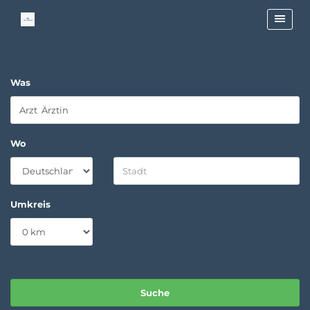
Was
Wo
Umkreis