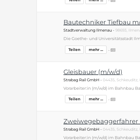
-
Bautechniker Tiefbau m
Stadtverwaltung Ilmenau
-
98693, Ilmen
Teilen
mehr ...
-
Gleisbauer (m/w/d)
Strabag Rail GmbH
-
04435, Schkeuditz,
Teilen
mehr ...
-
Zweiwegebaggerfahrer 
Strabag Rail GmbH
-
04435, Schkeuditz,