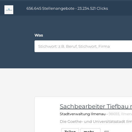
656.645 Stellenangebote • 23.234.521 Clicks
Was
Sachbearbeiter Tiefbau
Stadtverwaltung Ilmenau
-
98693, Ilmen
Teilen
mehr ...