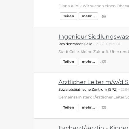
Teilen
mehr ...
-
Ingenieur Siedlungswass
Residenzstadt Celle
-
29221, Celle, DE
Teilen
mehr ...
-
Ärztlicher Leiter m/w/d 
Sozialpädiiatrische Zentrum (SPZ)
-
2284
Teilen
mehr ...
-
Facharzt/-ärztin - Kind