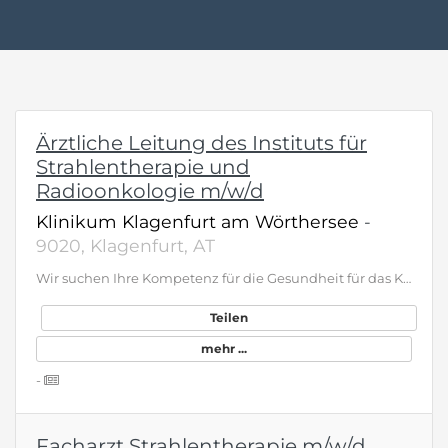
Ärztliche Leitung des Instituts für
Strahlentherapie und
Radioonkologie m/w/d
Klinikum Klagenfurt am Wörthersee
-
9020, Klagenfurt, AT
Wir suchen Ihre Kompetenz für die Gesundheit für das Klinikum Klagenfurt am Wörthersee Ärztliche Leitung des Instituts für Strahlentherapie und Radioonkologie (m/w/d) Das Klinikum Klagenfurt am Wörthersee ist eines der führenden Schwerpunktkranken­häuser Österreichs und betreut jährlich über 63.000 stationäre Patient:innen und rund 470.000 ambulante Behandlungen. Das Institut für Strahlentherapie und Radioonkologie gewährleistet als einzige radio­onkologische Versorgungseinrichtung die Behandlung von Patient:innen in Kärnten, Osttirol und der Region Murau mit einem Einzugsgebiet von rund 640.000 Einwohner. Als wesentlicher Bestandteil des Onkologischen Zentrums nimmt das Institut eine zentrale Rolle in der interdisziplinären Versorgung onkologischer Patient:innen ein. Durch die enge Zusammenarbeit mit allen onkologisch tätigen Krankenanstalten der Region sowie die aktive Einbindung in Tumorboards wird eine umfassende und qualitätsgesicherte Behandlung sichergestellt. Bitte bewerben Sie sich bis 6. Oktober 2026 ausschließlich online, unter der entsprechenden Ausschreibung auf unserer Website. Nähere Informationen zur aktuellen Stellenausschreibung finden Sie unter kabeg.at SCHAUT GUT AUS! IHRE ZUKUNFT IN DEN KÄRNTNER LANDESKLINIKEN.
Teilen
mehr ...
-
Facharzt Strahlentherapie m/w/d