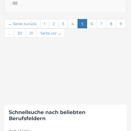
-
← Seite zurück
1
2
3
4
5
6
7
8
9
…
20
21
Seite vor →
Schnellsuche nach beliebten
Berufsfeldern