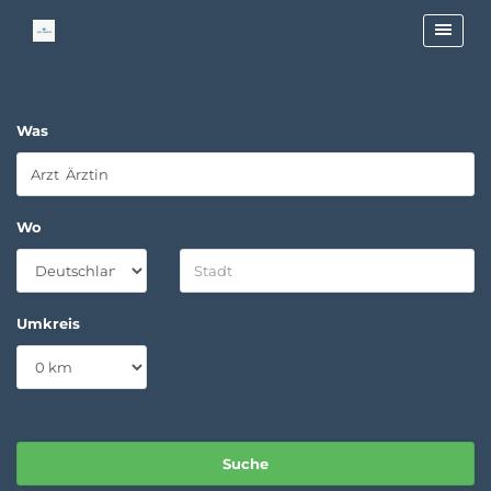
Was
Wo
Umkreis