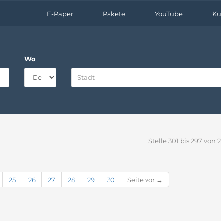
E-Paper
Pakete
YouTube
Ku
Wo
Stelle 301 bis 297 von 
25
26
27
28
29
30
Seite vor →