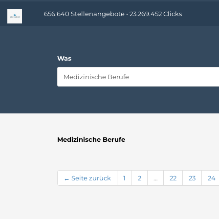
656.640 Stellenangebote • 23.269.452 Clicks
Was
Medizinische Berufe
← Seite zurück
1
2
…
22
23
24