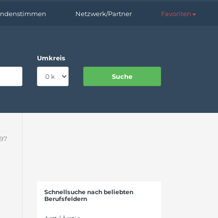
ndenstimmen
Netzwerk/Partner
Favoriten
Umkreis
297
Schnellsuche nach beliebten
Berufsfeldern