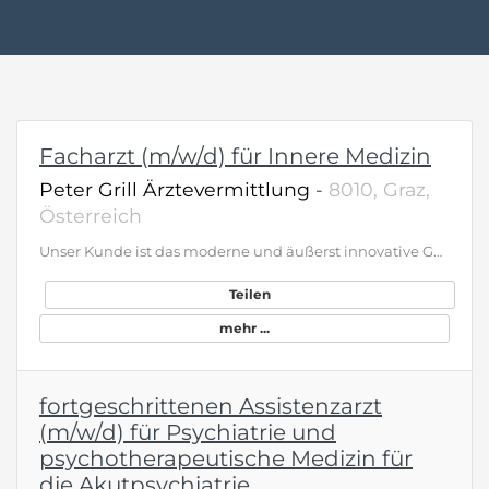
Facharzt (m/w/d) für Innere Medizin
Peter Grill Ärztevermittlung
-
8010, Graz,
Österreich
Unser Kunde ist das moderne und äußerst innovative Gesundheitsressort in den Alpen. Es bietet rund 70 Gästen Spitzenmedizin, ist universitär angebunden und in einer der schönsten Regionen, dem Salzkammergut, in Österreich gelegen, in einer beliebten Winter- und Sommersportregion im alpinen Nahfeld. Wir suchen die/den Facharzt (m/w/d) für Innere MedizinDas vielfach als World‘s Best Medical Spa ausgezeichnete private Gesundheitsressort bietet seinen Gästen höchsten Komfort mit angeschlossenem 5 Sterne Hotelbetrieb, der Erholung garantiert. Im Fokus steht echte, spürbare Transformation – hin zu mehr Gesundheit, innerem Gleichgewicht und gesteigerter Lebensqualität. Das Konzept basiert auf personalisierter Ernährung und modernster Longevity-Medizin. Jeder Gast erhält so einen maßgeschneiderten Therapieplan - in enger Zusammenarbeit mit Experten der Diagnostik, Ernährung, Sportwissenschaft, Massage, Psychologie und Hydrotherapie. Geboten wird: Verantwortliche, ärztliche Aufgabe als fixer Ansprechpartner für den jeweiligen Gast Fokus auf Prävention, Vitalität, Aktivierung der Selbstheilungskräfte und nachhaltige Gesundheit Umfangreiche Fortbildungsmöglichkeiten Ausgezeichnete Bezahlung bei Vollzeit üblicher JahresbruttoGESAMTbezug bei Vollzeit &gt; 154.000 Euro, nach 12 Monaten 168.000 Euro Teilzeit mit 3 Wochen arbeiten / 1 Woche frei p.m. möglich Keine vertragliche Befristung Gesucht wird eine teamorientierte Persönlichkeit mit abgeschlossener Facharztausbildung. Zusatz-ausbildung in Naturheilkunde ist wünschenswert; Erfahrung in Diagnostik, Orthomolekularmedizin, Funktioneller Myodiagnostik und / oder F.X. Mayr Therapie von Vorteil, aber nicht verpflichtend. Sie möchten Ihre medizinische Expertise mit einem ganzheitlichen Ansatz und der bewährten F.X. Mayr – Medizin verbinden, um die Vitalität, mentale Resilienz und gesunde Lebensspanne zu erhöhen? Dann nehmen Sie mit uns Kontakt auf!
Teilen
mehr ...
fortgeschrittenen Assistenzarzt
(m/w/d) für Psychiatrie und
psychotherapeutische Medizin für
die Akutpsychiatrie