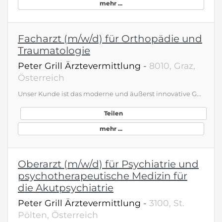
mehr ...
Facharzt (m/w/d) für Orthopädie und
Traumatologie
Peter Grill Ärztevermittlung
-
8010, Graz,
Österreich
Unser Kunde ist das moderne und äußerst innovative Gesundheitsressort in den Alpen. Es bietet rund 70 Gästen Spitzenmedizin, ist universitär angebunden und in einer der schönsten Regionen, dem Salzkammergut, in Österreich gelegen, in einer beliebten Winter- und Sommersportregion im alpinen Nahfeld. Wir suchen die/den Facharzt (m/w/d) für Orthopädie und TraumatologieDas vielfach als World‘s Best Medical Spa ausgezeichnete private Gesundheitsressort bietet seinen Gästen höchsten Komfort mit angeschlossenem 5 Sterne Hotelbetrieb, der Erholung garantiert. Im Fokus steht echte, spürbare Transformation – hin zu mehr Gesundheit, innerem Gleichgewicht und gesteigerter Lebensqualität. Das Konzept basiert auf personalisierter Ernährung und modernster Longevity-Medizin. Jeder Gast erhält so einen maßgeschneiderten Therapieplan - in enger Zusammenarbeit mit Experten der Diagnostik, Ernährung, Sportwissenschaft, Massage, Psychologie und Hydrotherapie. Geboten wird: Verantwortliche, ärztliche Aufgabe als fixer Ansprechpartner für den jeweiligen Gast Fokus auf Prävention, Vitalität, Aktivierung der Selbstheilungskräfte und nachhaltige Gesundheit Umfangreiche Fortbildungsmöglichkeiten Ausgezeichnete Bezahlung bei Vollzeit üblicher JahresbruttoGESAMTbezug bei Vollzeit &gt; 154.000 Euro, nach 12 Monaten 168.000 Euro Teilzeit mit 3 Wochen arbeiten / 1 Woche frei p.m. möglich Keine vertragliche Befristung Gesucht wird eine teamorientierte Persönlichkeit mit abgeschlossener Facharztausbildung. Zusatz-ausbildung in Naturheilkunde ist wünschenswert; Erfahrung in Diagnostik, Orthomolekularmedizin, Funktioneller Myodiagnostik und / oder F.X. Mayr Therapie von Vorteil, aber nicht verpflichtend. Sie möchten Ihre medizinische Expertise mit einem ganzheitlichen Ansatz und der bewährten F.X. Mayr – Medizin verbinden, um die Vitalität, mentale Resilienz und gesunde Lebensspanne zu erhöhen? Dann nehmen Sie mit uns Kontakt auf!
Teilen
mehr ...
Oberarzt (m/w/d) für Psychiatrie und
psychotherapeutische Medizin für
die Akutpsychiatrie
Peter Grill Ärztevermittlung
-
3100, St.
Pölten, Österreich