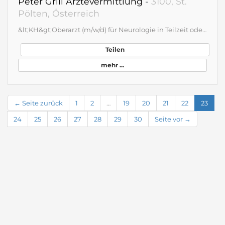
Peter Grill Ärztevermittlung
-
3100, St.
Pölten, Österreich
&lt;KH&gt;Oberarzt (m/w/d) für Neurologie in Teilzeit oder Vollzeit&lt;ANGEBOT&gt; Als Neurologe übernehmen Sie im gesamten Haus die konsiliarische Aufgabe der neurologischen Patientenbetreuung. Geboten wird: Abwechslungsreiche, ärztliche Tätigkeit mit Gestaltungsspielraum Hohe Wertschätzung, motiviertes Team und Kommunikation auf Augenhöhe Ausgezeichnete Fortbildungsmöglichkeiten Worklife-balance, familienfreundliche Dienstzeiten Reine Tagdiensttätigkeit wochentags; ideal in Teilzeit Attraktive Bezahlung - JahresbruttoGESAMTbezug für Jungfachärzte ohne Dienste in Vollzeit &gt; 110.000 Euro; konkreter Bezug je nach Erfahrung Shuttle-Dienst morgens für die Abholung vom Bahnhof (Bahnknotenpunkt für RailExpress) Schulen und Kinderbetreuungseinrichtungen umliegend Wohnmöglichkeit in der näheren Umgebung Gesucht wird eine teamfähige, engagierte Persönlichkeit mit Interesse an einer Konsiliartätigkeit. Sie brennen für die Neurologie und suchen nach einer Tätigkeit mit hoher Autonomie? Dann rufen Sie uns an!
Teilen
mehr ...
← Seite zurück
1
2
…
19
20
21
22
23
24
25
26
27
28
29
30
Seite vor →