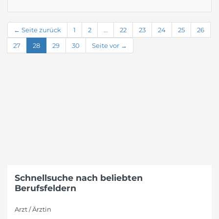
← Seite zurück
1
2
…
22
23
24
25
26
27
28
29
30
Seite vor →
Schnellsuche nach beliebten
Berufsfeldern
Arzt / Ärztin