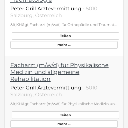
Peter Grill Ärztevermittlung
-
5010,
Salzburg, Österreich
&lt;KH&gt;Facharzt (m/w/d) für Orthopädie und Traumatologiegerne auch Jungärzte oder Erfahrene &lt;ANGEBOT&gt; Echte Konzentration auf Mensch und Medizin – Prozesse sind für Ärzte optimiert, d.h. mehr als 90% der Dokumentation wird von Assistenten vorbereitet. SPORTMED – TOP REHA – ECHTE BALANCE Geboten wird: Öffentlich, trotzdem kurze Entscheidungswege und familiäre Atmosphäre Ausgezeichnete Fort- und Weiterbildungsmöglichkeiten Bei Interesse Teilnahme an wissenschaftlichen Studien möglich Planbare Arbeitszeiten, 37h Vollzeit / 4-Tage möglich; nur wochentags Tagdienst Urlaube frei einteilbar Privatwahlarztordination inkl. EDV, Raum, Terminmanagement, Nutzung der Geräteinfrastruktur, Abrechnung im / vom Haus möglich Attraktives Gesamtpaket – unbefristete Vollzeitanstellung PLUS Wahlfacharztpraxis (z.B. 2 Nachmittage à 4 Patienten je Woche) im Haus – Gesamtjahresbrutto möglich: 160.000 – 170.000 Euro, Teilzeit möglich Fitness, Mitarbeiter-Benefits (vergünstigtes Bike etc.) teils für die ganze Familie inklusive Kinderbetreuungseinrichtungen und zahlreiche Schulen sind vor Ort Beteiligung Kosten für Vorstellungsgespräch bzw. Übersiedelung Gesucht wird eine engagierte und teamorientierte Persönlichkeit mit Interesse an der modernen Prävention- und Rehabilitationsmedizin. Zusätzliche Expertisen und Notarztdiplom sind willkommen. Sie schätzen eine Einrichtung, in der Spitzensport auf Spitzenmedizin, aber auch Wertschätzung auf Spaß trifft? Dann rufen Sie uns an!
Teilen
mehr ...
Facharzt (m/w/d) für Physikalische
Medizin und allgemeine
Rehabilitation
Peter Grill Ärztevermittlung
-
5010,
Salzburg, Österreich
&lt;KH&gt;Facharzt (m/w/d) für Physikalische Medizin und allgemeine Rehabilitationgerne auch Jungärzte oder Erfahrene &lt;ANGEBOT&gt; Echte Konzentration auf Mensch und Medizin – Prozesse sind für Ärzte optimiert, d.h. mehr als 90% der Dokumentation wird von Assistenten vorbereitet. SPORTMED – TOP REHA – ECHTE BALANCE Geboten wird: Öffentlich, trotzdem kurze Entscheidungswege und familiäre Atmosphäre Ausgezeichnete Fort- und Weiterbildungsmöglichkeiten Bei Interesse Teilnahme an wissenschaftlichen Studien möglich Planbare Arbeitszeiten, 37h Vollzeit / 4-Tage möglich; nur wochentags Tagdienst Urlaube frei einteilbar Privatwahlarztordination inkl. EDV, Raum, Terminmanagement, Nutzung der Geräteinfrastruktur, Abrechnung im / vom Haus möglich Attraktives Gesamtpaket – unbefristete Vollzeitanstellung PLUS Wahlfacharztpraxis (z.B. 2 Nachmittage à 4 Patienten je Woche) im Haus – Gesamtjahresbrutto möglich: 160.000 – 170.000 Euro, Teilzeit möglich Fitness, Mitarbeiter-Benefits (vergünstigtes Bike etc.) teils für die ganze Familie inklusive Kinderbetreuungseinrichtungen und zahlreiche Schulen sind vor Ort Beteiligung Kosten für Vorstellungsgespräch bzw. Übersiedelung Gesucht wird eine engagierte und teamorientierte Persönlichkeit mit Interesse an der modernen Prävention- und Rehabilitationsmedizin. Zusätzliche Expertisen und Notarztdiplom sind willkommen. Sie schätzen eine Einrichtung, in der Spitzensport auf Spitzenmedizin, aber auch Wertschätzung auf Spaß trifft? Dann rufen Sie uns an!
Teilen
mehr ...