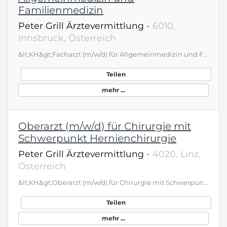
Familienmedizin
Peter Grill Ärztevermittlung
-
6010,
Innsbruck, Österreich
&lt;KH&gt;Facharzt (m/w/d) für Allgemeinmedizin und Familienmedizin&lt;ANGEBOT&gt; Als Allgemeinmediziner begleiten Sie die Gäste während des Aufenthaltes durch festgelegte Untersuchungen, erstellen Anamnesen und medizische Diagnosen sowie Therapiepläne. Sie halten Vorträge zu Primär- und Sekundärprävention und Überwachen den Therapiefortschritt. Geboten wird: eigenständiges Arbeiten familiäres Miteinander Möglichkeiten von Fort- und Weiterbildung Arbeitszeiten individuell gestalltbar (Voll- oder Teilzeit möglich) reiner Tagdienst überkollektive Bezahlung viele Benefits wie freie Verpflegung, Unterkunft nach Verfügbarkeit etc. Gesucht wird ein begeisterter Allgemeinmedizinier mit abgeschlossener Ausbildung und mit Interesse an den dort zu behandelden Indikationen. ÖAK-Diplom Kur-, Präventivmedizin und Wellness willkommen, aber nicht Voraussetzung. Sie schätzen eine Kureinrichtung für eine breite getreute Gruppe von Gästen mit unterschiedlichen Erkrankungen? Dann rufen Sie uns an!
Teilen
mehr ...
Oberarzt (m/w/d) für Chirurgie mit
Schwerpunkt Hernienchirurgie
Peter Grill Ärztevermittlung
-
4020, Linz,
Österreich
&lt;KH&gt;Oberarzt (m/w/d) für Chirurgie mit Schwerpunkt Hernienchirurgie&lt;ANGEBOT&gt; Die Abteilung für Chirurgie bietet das gesamte Spektrum der Allgemein- und Akutchirurgie, Viszeralchirurgie, Darmchirurgie, Sarkomchirurgie, Endokrine Chirurgie, Brustchirurgie, Thoraxchirurgie, Hernienchirurgie und Transplantationschirurgie mit Schwerpunkt in der Tumorchirurgie an. Die angebotenen, operativen Techniken orientieren sich an den neuesten wissenschaftlichen Erkenntnissen. Der Einsatz von modernsten Methoden, wie Roboterchirurgie und Schlüssellochchirurgie stellen eine große Hilfe dar. Geboten wird: Abwechslungsreiche Tätigkeit mit hoher Eigenverantwortung Umfassende Fortbildungsmöglichkeiten Leistungsgerechte Bezahlung; - üblicher Jahresbruttgesamtbezug für Jungfachärzte &gt; 145.000 Euro, konkreter Bezug je nach Erfahrung Kinderbetreuungseinrichtungen und Schulen vor Ort Gesucht wird eine motivierte Persönlichkeit mit Freude an der Chirurgie und Erfahrung in der Hernienchirurgie. Sie schätzen die Entwicklungsmöglichkeiten einer breit aufgestellten, chirurgischen Abteilung! Dann rufen Sie uns an!
Teilen
mehr ...