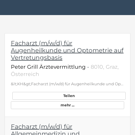
Facharzt (m/w/d) für
Augenheilkunde und Optometrie auf
Vertretungsbasis
Peter Grill Ärztevermittlung
-
8010, Graz,
Österreich
&lt;KH&gt;Facharzt (m/w/d) für Augenheilkunde und Optometrie auf Vertretungsbasis&lt;ANGEBOT&gt; Abwechslungsreiche Tätigkeit in einer äußerst modernen und gut organisierten augenärztlichen Praxis mit Optiker für die vorbereitenden Sehtest und einer immer im Ordinationsraum anwesenden Assistentin, de nach Anweisung dokumentiert. Geboten wird: Konzentration auf die rein augenärztliche Tätigkeit Bei entsprechender OP-Erfahrung eigenverantwortliche Durchführung privater Lid-Ops im Haus bzw. Cataract-OPs im Sanatorium (keine operative Ausbildung möglich!) Aufbau eigener Schwerpunkte (z. B. Ästhetik/Botox/Filler) möglich Längerfristige, regelmäßige Vertretung an 1-2 Ordinationstagen je Woche Attraktive Vergütung ca. 200 Euro / Stunde Die Öffnungszeiten beinhalten Montag – Freitag 5 Vormittage und 2 Nachmittage. Gesucht wird eine freundliche Persönlichkeit mit eloquenter Ausdrucksweise und strukturierter Arbeitsweise. Sie suchen eine Alternative zur Klinikanstellung, welche Entwicklungsmöglichkeiten und maximalen Support bietet? Dann nehmen Sie mit uns Kontakt auf!
Teilen
mehr ...
Facharzt (m/w/d) für
Allgemeinmedizin und