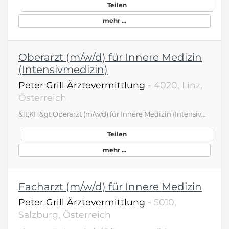
Teilen
mehr ...
Oberarzt (m/w/d) für Innere Medizin
(Intensivmedizin)
Peter Grill Ärztevermittlung
-
4020, Linz,
Österreich
&lt;KH&gt;Oberarzt (m/w/d) für Innere Medizin (Intensivmedizin)&lt;ANGEBOT&gt; Die Abteilung für Innere Medizin mit dem Schwerpunkt Intensivmedizin verfügt über mehr als 1/2 Dutzend Intensiv- und 4 Überwachungsbetten mit der neuesten Technologie und befasst sich mit Organersatzverfahren sowie Beatmung, Hämofiltration und invasivem Kreislaufmonitoring, sowie interdisziplinären Therapie- und Behandlungsansätzen. Geboten wird: Spannende, ärztliche Tätigkeiten in einem modernen Ambiente mit Highend-Medizin Abwechselnd Tätigkeit: 2 Wochen Intensivstation und 2 Wochen Innere Medizin Bei Interesse: Beteiligung an den ZNA- oder Notarztdiensten bzw. Betrieb einer Ordination nebenbei Optional kann parallel zusätzlich die Ausbildung in der Nephrologie absolviert werden Ausgezeichnete Bezahlung - übliches Jahresbruttogesamtgehalt Z.B. für einen Jungfacharzt bei Vollzeit 145.000 Euro, konkreter Bezug je nach Erfahrung, Teilzeit möglich Zahlreiche Kinderbetreuungsmöglichkeiten, Schulen, Hochschule etc. vor Ort Gesucht wird eine motivierte, selbständige Persönlichkeit mit Erfahrung, die gerne in einem jungen, dynamischen Team arbeiten möchte. Sie schätzen die Abwechslung Intensivmedizin / Innere Medizin, die die Abteilung bietet? Dann rufen Sie uns an!
Teilen
mehr ...
Facharzt (m/w/d) für Innere Medizin
Peter Grill Ärztevermittlung
-
5010,
Salzburg, Österreich