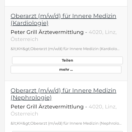
Oberarzt (m/w/d) für Innere Medizin
(Kardiologie)
Peter Grill Ärztevermittlung
-
4020, Linz,
Österreich
&lt;KH&gt;Oberarzt (m/w/d) für Innere Medizin (Kardiologie)&lt;ANGEBOT&gt; Die Abteilung für Innere Medizin mit rund 50 Betten arbeitet mit der neuesten Technologie und befasst sich mit Herzkranzgefäßerkrankungen, schwere Herzinsuffizienzen, Herzrhythmussörungen, kardialer Bildgebung sowie Intensivmedizin und Therapie von Nierenversagen. Geboten wird: Spannende, ärztliche Tätigkeiten in einem modernen Ambiente mit Highend-Medizin Abwechslungsreiche Tätigkeiten auf der Intensivstation und auf der Inneren Bei Interesse können ZNA Dienste verrichtet werden Notarztfahrten für 1-2 mal / Monat möglich Es besteht die Möglichkeit einer Ordinationstätigkeit Bei Interesse kann die Ausbildung zur Nephrologie absolviert werden Ausgezeichnete Bezahlung - übliches Jahresbruttogesamtgehalt Z.B. für einen Jungfacharzt bei Vollzeit 145.000 Euro, konkreter Bezug je nach Erfahrung, Teilzeit möglich Zahlreiche Kinderbetreuungsmöglichkeiten, Schulen, Hochschule etc. vor Ort Gesucht wird eine motivierte, selbständige Persönlichkeit mit Erfahrung, die gerne in einem jungen, dynamischen Team arbeiten möchte. Sie schätzen das breite, kardiologische Spektrum der Abteilung? Dann rufen Sie uns an!
Teilen
mehr ...
Oberarzt (m/w/d) für Innere Medizin
(Nephrologie)
Peter Grill Ärztevermittlung
-
4020, Linz,
Österreich
&lt;KH&gt;Oberarzt (m/w/d) für Innere Medizin (Nephrologie)&lt;ANGEBOT&gt; Die Abteilung für Innere Medizin mit dem Schwerpunkt Nephrologie arbeitet mit der neuesten Technologie und befasst sich mit der Therapie von Nierenversagen inklusive Hämodialyse und Nachbetreuung von nierentransplantierten PatientInnen. Geboten wird: Spannende, ärztliche Tätigkeiten in einem modernen Ambiente mit Highend-Medizin Abwechslungsreiche Tätigkeiten auf der Intensivstation und auf der Inneren Bei Interesse Beteiligung an ZNA- oder Motarztdiensten Es besteht die Möglichkeit einer Ordinationstätigkeit Bei Interesse kann auch die Ausbildung zur Nephrologie absolviert werden Ausgezeichnete Bezahlung - übliches Jahresbruttogesamtgehalt Z.B. für einen Jungfacharzt bei Vollzeit 145.000 Euro, konkreter Bezug je nach Erfahrung, Teilzeit möglich Zahlreiche Kinderbetreuungsmöglichkeiten, Schulen, Hochschule etc. vor Ort Gesucht wird eine motivierte, selbständige Persönlichkeit mit Erfahrung, die gerne in einem jungen, dynamischen Team arbeiten möchte. Sie schätzen das nephrologische Spektrum inkl, Nachbetreuung Nierentransplantierter an der Abteilung? Dann rufen Sie uns an!