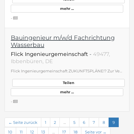
mehr ...
-
Bauingenieur m/w/d Fachrichtung
Wasserbau
Flick Ingenieurgemeinschaft
-
49477,
Ibbenbüren, DE
Flick Ingenieurgemeinschaft ZUKUNFTSPLÄNE!? Zur Verstärkung unseres Teams am Standort Ibbenbüren suchen wir zum nächstmöglichen Zeitpunkt einen: Bauingenieur Fachrichtung Wasserwirtschaft / Wasserbau / Siedlungswasserwirtschaft (w/m/d) familienfreundliche Teilzeitmodelle möglich! Masterarbeit schreiben? Praktikumsstelle? Bei uns kein Problem! bewerbungen@ing-flick.de www.ing-flick.de/karriere
Teilen
mehr ...
-
← Seite zurück
1
2
…
5
6
7
8
9
10
11
12
13
…
17
18
Seite vor →