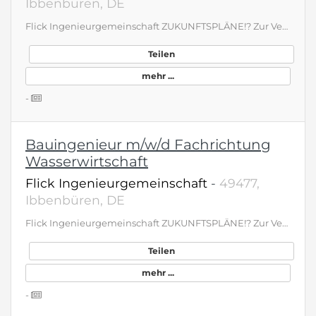
Ibbenbüren, DE
Flick Ingenieurgemeinschaft ZUKUNFTSPLÄNE!? Zur Verstärkung unseres Teams am Standort Ibbenbüren suchen wir zum nächstmöglichen Zeitpunkt einen: Bauingenieur Fachrichtung Wasserwirtschaft / Wasserbau / Siedlungswasserwirtschaft (w/m/d) familienfreundliche Teilzeitmodelle möglich! Masterarbeit schreiben? Praktikumsstelle? Bei uns kein Problem! bewerbungen@ing-flick.de www.ing-flick.de/karriere
Teilen
mehr ...
-
Bauingenieur m/w/d Fachrichtung
Wasserwirtschaft
Flick Ingenieurgemeinschaft
-
49477,
Ibbenbüren, DE
Flick Ingenieurgemeinschaft ZUKUNFTSPLÄNE!? Zur Verstärkung unseres Teams am Standort Ibbenbüren suchen wir zum nächstmöglichen Zeitpunkt einen: Bauingenieur Fachrichtung Wasserwirtschaft / Wasserbau / Siedlungswasserwirtschaft (w/m/d) familienfreundliche Teilzeitmodelle möglich! Masterarbeit schreiben? Praktikumsstelle? Bei uns kein Problem! bewerbungen@ing-flick.de www.ing-flick.de/karriere
Teilen
mehr ...
-