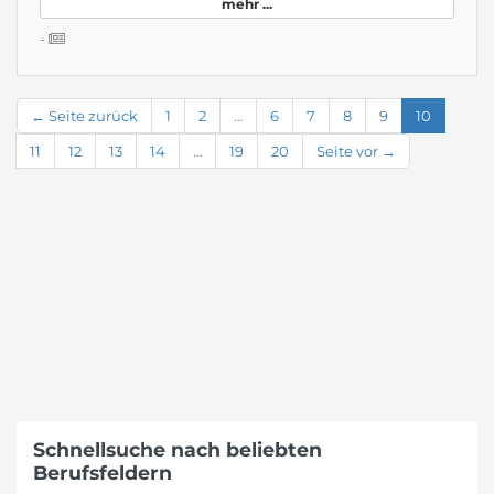
mehr ...
-
← Seite zurück
1
2
…
6
7
8
9
10
11
12
13
14
…
19
20
Seite vor →
Schnellsuche nach beliebten
Berufsfeldern