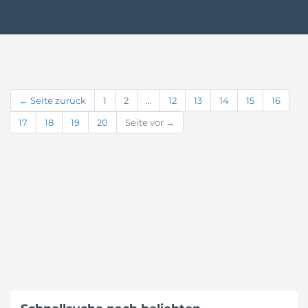
← Seite zurück
1
2
…
12
13
14
15
16
17
18
19
20
Seite vor →