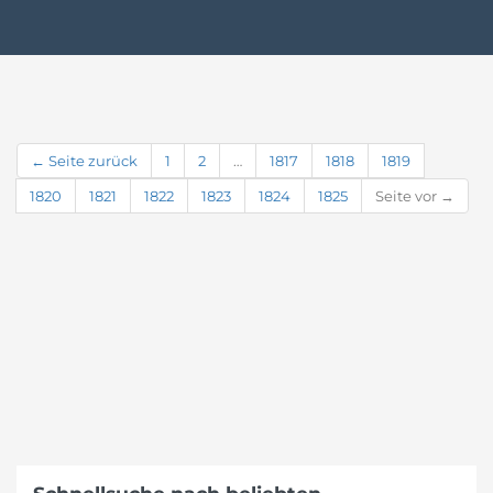
← Seite zurück
1
2
…
1817
1818
1819
1820
1821
1822
1823
1824
1825
Seite vor →