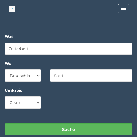
Was
Wo
Umkreis