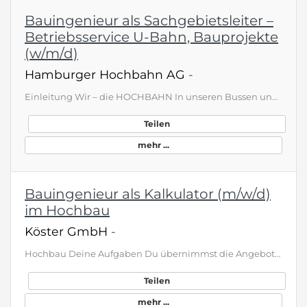
Bauingenieur als Sachgebietsleiter –
Betriebsservice U-Bahn, Bauprojekte
(w/m/d)
Hamburger Hochbahn AG
-
Einleitung Wir – die HOCHBAHN In unseren Bussen und Bahnen bringen wir jeden Tag über eine Million Menschen an ihr Ziel. Und wir bewegen noch mehr: für Hamburg, für die Zukunft und für alle, die bei uns arbeiten. Bauingenieur als Sachgebietsleiter – Betriebsservice U-Bahn, Bauprojekte (w/m/d) Du – deine Rolle bei uns Du willst Verantwortung übernehmen und den U-Bahn-Betrieb der HOCHBAHN aktiv mitgestalten? In dieser Position im U-Bahn-Bereich trägst du gemeinsam mit deinem Team dazu bei, optima…
Teilen
mehr ...
Bauingenieur als Kalkulator (m/w/d)
im Hochbau
Köster GmbH
-
Hochbau Deine Aufgaben Du übernimmst die Angebotsbearbeitung und Kalkulation von Rohbau und/oder Schlüsselfertigbauprojekten unter Einbeziehung interner und externer Fachleute mithilfe von CAD-Programmen (Revit) sowie die BIM-Modellierung und das Erstellen dreidimensionale Kalkulationsmodelle Du erarbeitest Sondervorschläge und Alternativen zum Zwecke der technischen und wirtschaftlichen Optimierung Du stellst Preisanfragen bei unseren Nachunternehmern sowie Lieferanten und unterstützt bei Verg…
Teilen
mehr ...