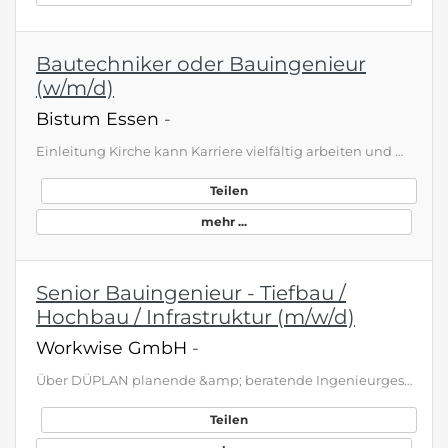
Bautechniker oder Bauingenieur
(w/m/d)
Bistum Essen
-
Einleitung Kirche kann Karriere vielfältig arbeiten und wirken Als großer regionaler Arbeitgeber beschäftigt das Bistum Essen Fach- und Führungskräfte aus über 30 Berufsgruppen. Das Bistum Essen ist u. a. Träger zahlreicher Bildungseinrichtungen wie z. B. Schulen unterschiedlichster Schulformen, Einrichtungen der Jugend-, Erwachsenen- und Familienbildung, Kitas und Kultureinrichtungen. Darüber hinaus steht das Bistum Essen für zahlreiche soziale Einrichtungen in der Region. An seinem Zukunftsbi…
Teilen
mehr ...
Senior Bauingenieur - Tiefbau /
Hochbau / Infrastruktur (m/w/d)
Workwise GmbH
-
Über DÜPLAN planende &amp; beratende Ingenieurgesellschft mbH Was entsteht, wenn Leidenschaft und Expertise zusammentreffen, um die Zukunft zu formen? Wir haben es uns zur Aufgabe gemacht, eine moderne Infrastruktur zu schaffen, nachhaltige Lösungen zu integrieren und lebenswerte Räume zu gestalten. Als Planer und Berater in der Infrastrukturentwicklung, Wasserwirtschaft, Verkehrsanlagenplanung und im Leitungsmanagement suchen wir dich, um gemeinsam Projekte zu realisieren. Hier leistest du einen e…
Teilen