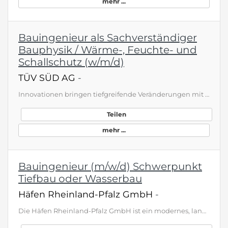
mehr ...
Bauingenieur als Sachverständiger
Bauphysik / Wärme-, Feuchte- und
Schallschutz (w/m/d)
TÜV SÜD AG
-
Innovationen bringen tiefgreifende Veränderungen mit sich und beeinflussen unser Leben in vielfältiger Weise. Bei TÜV SÜD sind wir in hohem Maße bestrebt, ein wichtiger Teil dieser Entwicklung und des Fortschritts zu sein. Wir sind von Anfang an dabei und begleiten diesen Prozess. Wir sorgen für eine sichere und nachhaltige Zukunft und schaffen Vertrauen in neue Technologien. Wir beraten, wir prüfen, wir zertifizieren. Für die Sicherheit von Menschen und der Gesellschaft fordern wir uns jeden T…
Teilen
mehr ...
Bauingenieur (m/w/d) Schwerpunkt
Tiefbau oder Wasserbau
Häfen Rheinland-Pfalz GmbH
-
Die Häfen Rheinland-Pfalz GmbH ist ein modernes, landeseigenes Infrastrukturunternehmen, das die Häfen des Landes Rheinland-Pfalz betreibt und weiterentwickelt. Als Schnittstelle zwischen Wasser, Schiene und Straße tragen wir maßgeblich zur Stärkung des Wirtschaftsstandorts Rheinland-Pfalz bei. Der Schwerpunkt unserer Tätigkeit mit rund 40 Mitarbeitern liegt in der Vermarktung und Instandhaltung gewerblich-industriell nutzbarer Immobilien in unseren Hafenstandorten. Zur Verstärkung unseres Team…