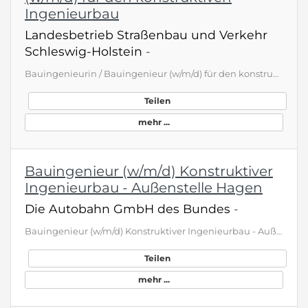
Ingenieurbau
Landesbetrieb Straßenbau und Verkehr
Schleswig-Holstein
-
Bauingenieurin / Bauingenieur (w/m/d) für den konstruktiven Ingenieurbau Landesbetrieb Straßenbau und Verkehr Schleswig-Holstein Kiel, Deutschland Bauwesen und Bergbau | Festanstellung Öffentliche Stellenausschreibung für Beschäftigte des Landes Schleswig-Holstein und externe Bewerberinnen und Bewerber. Im Landesbetrieb Straßenbau und Verkehr Schleswig-Holstein sind zum nächstmöglichen Zeitpunkt an den Standorten Kiel, Flensburg, Rendsburg, Itzehoe und Lübeck Stellen als Bauingenieurin / Baui…
Teilen
mehr ...
Bauingenieur (w/m/d) Konstruktiver
Ingenieurbau - Außenstelle Hagen
Die Autobahn GmbH des Bundes
-
Bauingenieur (w/m/d) Konstruktiver Ingenieurbau - Außenstelle Hagen Standort(e) 58097 Hagen Unternehmen Niederlassung Westfalen Entgeltgruppe E12 Fachbereich Ingenieurwesen Erfahrungsniveau Berufserfahrene Vertrag Unbefristet Gemeinsam. Sicher. Mobil. Eine funktionierende Autobahninfrastruktur ist der Garant dafür, dass Deutschland mobil ist. Damit das so bleibt, brauchen wir Ihre Expertise als Ingenieurin oder Ingenieur. Tausende Brücken, hunderte Tunnel und unzählige Nebenanlagen müssen regel…
Teilen
mehr ...