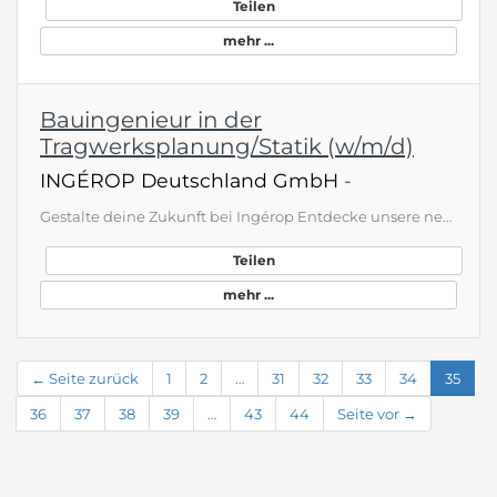
Teilen
mehr ...
Bauingenieur in der
Tragwerksplanung/Statik (w/m/d)
INGÉROP Deutschland GmbH
-
Gestalte deine Zukunft bei Ingérop Entdecke unsere neue Welt des Bauens. Wir, die Ingérop Deutschland GmbHund Tochtergesellschaften IBF Ingenieurgesellschaft mbH, Hyna Weiß Bauingenieure GmbH und Bollinger Fehlig Architekten BDA sind mit über 400 Mitarbeitenden an 13 Standorten in allen Bausektoren aktiv - im Städtebau, Mobilität und Transport, Wasser und Umwelt, Hochbau, Energie und Industrie. Ob groß oder klein, vor Ort oder international: In jedem Projekt können wir gemeinsam etwas bewirke…
Teilen
mehr ...
← Seite zurück
1
2
…
31
32
33
34
35
36
37
38
39
…
43
44
Seite vor →