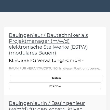
Bauingenieur / Bautechniker als
Projektmanager (m/w/d)
elektronische Stellwerke (ESTW)
(modulares Bauen)
KLEUSBERG Verwaltungs-GmbH
-
RAUM FÜR VERANTWORTUNG: In dieser Position übernehmen Sie gemeinsam mit Teamkollegen die Betreuung eines Schlüsselkunden. Es werden bundesweit Stellwerksprojekte in Modulbauweise vom Aufmaß bis zur Abnahme für den Kunden realisiert. Möchten Sie durch Ihre Projekte zur Verbesserung des Zugverkehrs in Deutschland beitragen? Ihre Aufgaben im Detail: Sie sind Ansprechperson für den Kunden, übernehmen die Auftragsklärung, führen Koordinationsgespräche mit allen Projektbeteiligten, z. B. mit den Nach…
Teilen
mehr ...
Bauingenieurin / Bauingenieur
(w/m/d) für den konstruktiven