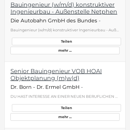
Bauingenieur (w/m/d) konstruktiver
Ingenieurbau - Außenstelle Netphen
Die Autobahn GmbH des Bundes
-
Bauingenieur (w/m/d) konstruktiver Ingenieurbau - Außenstelle Netphen Standort(e) 57250 Netphen Unternehmen Niederlassung Westfalen Entgeltgruppe E12 Fachbereich Ingenieurwesen Erfahrungsniveau Berufserfahrene Vertrag Unbefristet Gemeinsam. Sicher. Mobil. Eine funktionierende Autobahninfrastruktur ist der Garant dafür, dass Deutschland mobil ist. Damit das so bleibt, brauchen wir Ihre Expertise als Ingenieurin oder Ingenieur. Tausende Brücken, hunderte Tunnel und unzählige Nebenanlagen müssen r…
Teilen
mehr ...
Senior Bauingenieur VOB HOAI
Objektplanung (m|w|d)
Dr. Born - Dr. Ermel GmbH
-
DU HAST INTERESSE AN EINER NEUEN BERUFLICHEN HERAUSFORDERUNG? Wir suchen zur Verstärkung unseres Teams in Frankfurt am Main nach erfahrenen Bauingenieuren (m|w|d) für unsere bundesweiten Projekte in der Objektplanung von Ingenieurbauwerken . WORAUF DU DICH FREUEN KANNST Unbefristete Festanstellung mit langfristiger Perspektive Arbeitgeberzuschuss zur betrieblichen Altersvorsorge Flexible Arbeitszeiten Ein teamorientiertes , respektvolles Arbeitsumfeld , in dem Leistung wertgeschätzt wird Intens…
Teilen
mehr ...