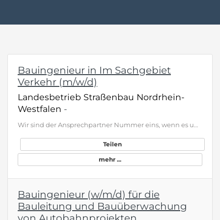
Bauingenieur in Im Sachgebiet
Verkehr (m/w/d)
Landesbetrieb Straßenbau Nordrhein-
Westfalen
-
Wir sind der Ansprechpartner Nummer eins, wenn es um Bundes- und Landesstraßen oder Rad(schnell)wege im bevölkerungsreichsten Bundesland geht. Wir sind Straßen.NRW. Ein zentraler, moderner Mobilitätsdienstleister, der jedoch im ganzen Land - vor Ort - zu finden ist. Wir können bereits auf 20 erfolgreiche Jahre zurückschauen, haben aber vor allem die mobile Zukunft im Blick: digital, flexibel . klicken sie bewerben, für die volle Stellenbeschreibung
Teilen
mehr ...
Bauingenieur (w/m/d) für die
Bauleitung und Bauüberwachung
von Autobahnprojekten