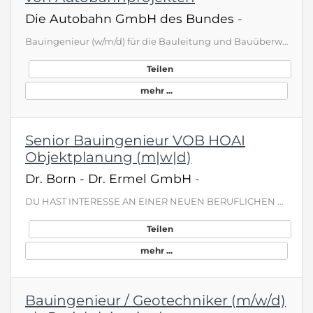
Die Autobahn GmbH des Bundes
-
Bauingenieur (w/m/d) für die Bauleitung und Bauüberwachung von Autobahnprojekten Standort(e) 97080 Würzburg Unternehmen Niederlassung Nordbayern Entgeltgruppe bis E12 Fachbereich Ingenieurwesen Erfahrungsniveau Jede Erfahrungsstufe Vertrag Unbefristet Gemeinsam. Sicher. Mobil. Eine funktionierende Autobahninfrastruktur ist der Garant dafür, dass Deutschland mobil ist. Damit das so bleibt, brauchen wir Ihre Expertise als Ingenieurin oder Ingenieur. Tausende Brücken, hunderte Tunnel und unzählige…
Teilen
mehr ...
Senior Bauingenieur VOB HOAI
Objektplanung (m|w|d)
Dr. Born - Dr. Ermel GmbH
-
DU HAST INTERESSE AN EINER NEUEN BERUFLICHEN HERAUSFORDERUNG? Wir suchen zur Verstärkung unseres Teams in Frankfurt am Main nach erfahrenen Bauingenieuren (m|w|d) für unsere bundesweiten Projekte in der Objektplanung von Ingenieurbauwerken . WORAUF DU DICH FREUEN KANNST Unbefristete Festanstellung mit langfristiger Perspektive Arbeitgeberzuschuss zur betrieblichen Altersvorsorge Flexible Arbeitszeiten Ein teamorientiertes , respektvolles Arbeitsumfeld , in dem Leistung wertgeschätzt wird Intens…
Teilen
mehr ...
Bauingenieur / Geotechniker (m/w/d)