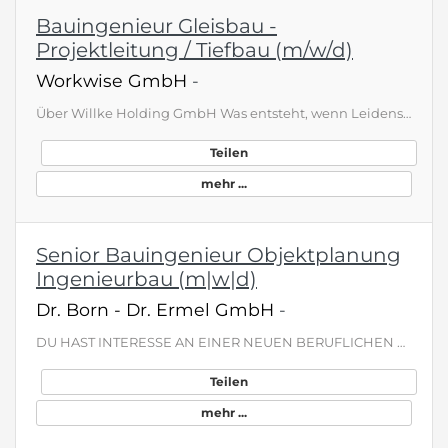
Bauingenieur Gleisbau -
Projektleitung / Tiefbau (m/w/d)
Workwise GmbH
-
Über Willke Holding GmbH Was entsteht, wenn Leidenschaft und Innovation zusammentreffen? Wir gestalten die Zukunft der Schieneninfrastruktur und sichern die Mobilität von morgen. Als Teil unseres Teams übernimmst du eine zentrale Rolle bei der Entwicklung und Instandhaltung von Bahnsystemen. Hier findest du eine sinnstiftende Aufgabe, die dich persönlich und beruflich weiterbringt und dir ermöglicht, einen spürbaren Beitrag zur Gesellschaft zu leisten. Was erwartet dich? Du planst und steuerst …
Teilen
mehr ...
Senior Bauingenieur Objektplanung
Ingenieurbau (m|w|d)
Dr. Born - Dr. Ermel GmbH
-
DU HAST INTERESSE AN EINER NEUEN BERUFLICHEN HERAUSFORDERUNG? Wir suchen zur Verstärkung unseres Teams in Frankfurt am Main nach erfahrenen Bauingenieuren (m|w|d) für unsere bundesweiten Projekte in der Objektplanung von Ingenieurbauwerken . WORAUF DU DICH FREUEN KANNST Unbefristete Festanstellung mit langfristiger Perspektive Arbeitgeberzuschuss zur betrieblichen Altersvorsorge Flexible Arbeitszeiten Ein teamorientiertes , respektvolles Arbeitsumfeld , in dem Leistung wertgeschätzt wird Intens…
Teilen
mehr ...