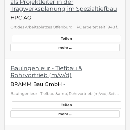
als Projektleiter in der
Tragwerksplanung im Spezialtiefbau
HPC AG
-
Ort des Arbeitsplatzes Offenburg HPC arbeitet seit 1948 für die Menschen in ihrer Umwelt: Wir sind Fachplaner und Experten für Böden und Grundwasser, Mineral- und Trinkwasser, Baugrund, Geotechnik und Tragwerksplanung im Spezialtiefbau, Siedlungswasserwirtschaft, Abfallwirtschaft, Flora und Fauna, Genehmigungsverfahren, Geothermie, Gebäudeschadstoffe und Rückbau von Gebäuden, Standortbewertungen, Arbeitssicherheit, Rohstoffe, Straßenplanung und Bauüberwachung sowie vieles mehr. Das Thema Nachha…
Teilen
mehr ...
Bauingenieur - Tiefbau &
Rohrvortrieb (m/w/d)
BRAMM Bau GmbH
-
Bauingenieur - Tiefbau &amp; Rohrvortrieb (m/w/d) Seit über 45 Jahren gehören wir zu den wichtigsten Spezialbauunternehmen für die grabenlose Verlegung und Sanierung von Rohren und Leitungen in Deutschland. Bei Bramm Bau planen und verlegen wir Rohre unter Straßen und Gewässern, damit Deutschland nicht den Anschluss verliert. Wir bohren wichtige Tunnel, verlegen bzw. sanieren Versorgungskanäle und Entsorgungskanäle, ohne die Umwelt oder Wohngebiete an der Oberfläche zu stören. Für diese wichtige Au…
Teilen
mehr ...