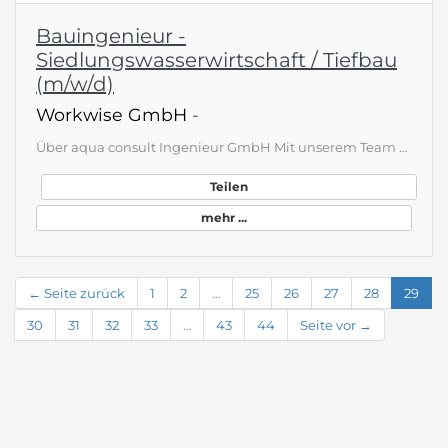
Bauingenieur -
Siedlungswasserwirtschaft / Tiefbau
(m/w/d)
Workwise GmbH
-
Über aqua consult Ingenieur GmbH Mit unserem Team aus über 60 kompetenten und engagierten Mitarbeitern realisieren wir erfolgreich Projekte mit den Schwerpunkten Umwelttechnik, Wasserwirtschaft und Abwasserbehandlung. Dabei bilden unsere langjährige wissenschaftliche Tätigkeit und unsere vielfältigen Erfahrungen in der Praxis eine perfekte Symbiose für innovative und effiziente Ergebnisse. Was erwartet dich? Du bearbeitest Planungen für wasserwirtschaftliche und umwelttechnische Anlagen Du bear…
Teilen
mehr ...
← Seite zurück
1
2
…
25
26
27
28
29
30
31
32
33
…
43
44
Seite vor →