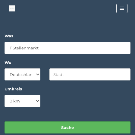
Was
Wo
Umkreis