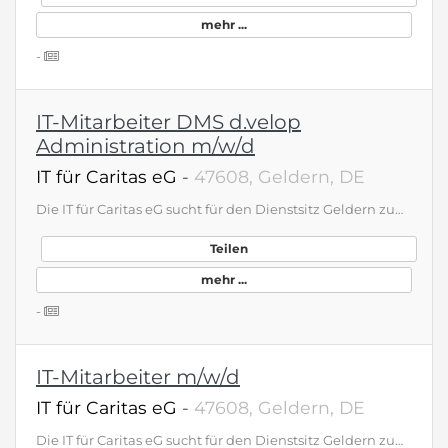
mehr ...
-
IT-Mitarbeiter DMS d.velop
Administration m/w/d
IT für Caritas eG
-
47608, Geldern, DE
Die IT für Caritas eG sucht für den Dienstsitz Geldern zum nächstmöglichen Zeitpunkt IT-Auftragskoordinator*in / Dispatcher (m/w/d) IT-Mitarbeiter*in (m/w/d) Anwendungsbetreuung IT-Mitarbeiter*in (m/w/d) Connext Vivendi Administration IT-Mitarbeiter*in (m/w/d) DMS d.velop Administration IT für Caritas e.G., Dienstsitz Geldern Harttor 29, 47608 Geldern bewerbung@itcaritas.de www.ITCaritas.de Arbeiten Sie bei uns Sie möchten spannende und verantwortungsvolle Aufgaben erhalten, die Ihnen Freiräume für eine eigenmotivierte Entwicklung lassen? Sie haben praktische Erfahrung in der IT-Branche und sind organisiert, flexibel und zuverlässig? Dann passen Sie zu uns! Zur Verstärkung unseres Teams in Geldern suchen wir immer engagierte Mitarbeiter, die Spaß an der Sache haben und sich – und die Programme – weiterentwickeln wollen. Sollte Ihre gewünschte Stelle nicht dabei sein, bewerben Sie sich einfach initiativ bei uns. Gerne können Sie sich vorher über unser Unternehmen und unser Team informieren. Haben Sie noch Fragen? Melden Sie sich gerne!
Teilen
mehr ...
-
IT-Mitarbeiter m/w/d
IT für Caritas eG
-
47608, Geldern, DE
Die IT für Caritas eG sucht für den Dienstsitz Geldern zum nächstmöglichen Zeitpunkt IT-Auftragskoordinator*in / Dispatcher (m/w/d) IT-Mitarbeiter*in (m/w/d) Anwendungsbetreuung IT-Mitarbeiter*in (m/w/d) Connext Vivendi Administration IT-Mitarbeiter*in (m/w/d) DMS d.velop Administration IT für Caritas e.G., Dienstsitz Geldern Harttor 29, 47608 Geldern bewerbung@itcaritas.de www.ITCaritas.de Arbeiten Sie bei uns Sie möchten spannende und verantwortungsvolle Aufgaben erhalten, die Ihnen Freiräume für eine eigenmotivierte Entwicklung lassen? Sie haben praktische Erfahrung in der IT-Branche und sind organisiert, flexibel und zuverlässig? Dann passen Sie zu uns! Zur Verstärkung unseres Teams in Geldern suchen wir immer engagierte Mitarbeiter, die Spaß an der Sache haben und sich – und die Programme – weiterentwickeln wollen. Sollte Ihre gewünschte Stelle nicht dabei sein, bewerben Sie sich einfach initiativ bei uns. Gerne können Sie sich vorher über unser Unternehmen und unser Team informieren. Haben Sie noch Fragen? Melden Sie sich gerne!