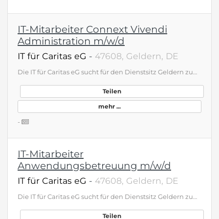
IT-Mitarbeiter Connext Vivendi
Administration m/w/d
IT für Caritas eG
-
47608, Geldern, DE
Die IT für Caritas eG sucht für den Dienstsitz Geldern zum nächstmöglichen Zeitpunkt IT-Auftragskoordinator*in / Dispatcher (m/w/d) IT-Mitarbeiter*in (m/w/d) Anwendungsbetreuung IT-Mitarbeiter*in (m/w/d) Connext Vivendi Administration IT-Mitarbeiter*in (m/w/d) DMS d.velop Administration IT für Caritas e.G., Dienstsitz Geldern Harttor 29, 47608 Geldern bewerbung@itcaritas.de www.ITCaritas.de Arbeiten Sie bei uns Sie möchten spannende und verantwortungsvolle Aufgaben erhalten, die Ihnen Freiräume für eine eigenmotivierte Entwicklung lassen? Sie haben praktische Erfahrung in der IT-Branche und sind organisiert, flexibel und zuverlässig? Dann passen Sie zu uns! Zur Verstärkung unseres Teams in Geldern suchen wir immer engagierte Mitarbeiter, die Spaß an der Sache haben und sich – und die Programme – weiterentwickeln wollen. Sollte Ihre gewünschte Stelle nicht dabei sein, bewerben Sie sich einfach initiativ bei uns. Gerne können Sie sich vorher über unser Unternehmen und unser Team informieren. Haben Sie noch Fragen? Melden Sie sich gerne!
Teilen
mehr ...
-
IT-Mitarbeiter
Anwendungsbetreuung m/w/d
IT für Caritas eG
-
47608, Geldern, DE
Die IT für Caritas eG sucht für den Dienstsitz Geldern zum nächstmöglichen Zeitpunkt IT-Auftragskoordinator*in / Dispatcher (m/w/d) IT-Mitarbeiter*in (m/w/d) Anwendungsbetreuung IT-Mitarbeiter*in (m/w/d) Connext Vivendi Administration IT-Mitarbeiter*in (m/w/d) DMS d.velop Administration IT für Caritas e.G., Dienstsitz Geldern Harttor 29, 47608 Geldern bewerbung@itcaritas.de www.ITCaritas.de Arbeiten Sie bei uns Sie möchten spannende und verantwortungsvolle Aufgaben erhalten, die Ihnen Freiräume für eine eigenmotivierte Entwicklung lassen? Sie haben praktische Erfahrung in der IT-Branche und sind organisiert, flexibel und zuverlässig? Dann passen Sie zu uns! Zur Verstärkung unseres Teams in Geldern suchen wir immer engagierte Mitarbeiter, die Spaß an der Sache haben und sich – und die Programme – weiterentwickeln wollen. Sollte Ihre gewünschte Stelle nicht dabei sein, bewerben Sie sich einfach initiativ bei uns. Gerne können Sie sich vorher über unser Unternehmen und unser Team informieren. Haben Sie noch Fragen? Melden Sie sich gerne!
Teilen