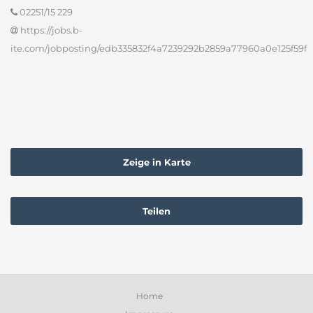
02251/15 229
https://jobs.b-
ite.com/jobposting/edb335832f4a7239292b2859a77960a0e125f59f
Zeige in Karte
Teilen
Home