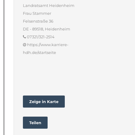
Landratsamt Heidenheim
Frau Stammer
Felsenstraße 36
DE - 89518, Heidenheim
07321/321-2514
https://www.karriere-
hdh.de/startseite
Zeige in Karte
Teilen