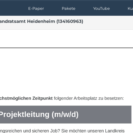
E-Paper
Pakete
YouTube
Ku
Landratsamt Heidenheim (134160963)