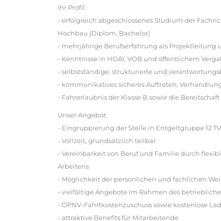
Ihr Profil:
- erfolgreich abgeschlossenes Studium der Fachr
Hochbau (Diplom, Bachelor)
- mehrjährige Berufserfahrung als Projektleitung 
- Kenntnisse in HOAI, VOB und öffentlichem Verg
- selbstständige, strukturierte und verantwortung
- kommunikatives sicheres Auftreten, Verhandlun
- Fahrerlaubnis der Klasse B sowie die Bereitscha
Unser Angebot:
- Eingruppierung der Stelle in Entgeltgruppe 12 T
- Vollzeit, grundsätzlich teilbar
- Vereinbarkeit von Beruf und Familie durch flexi
Arbeitens
- Möglichkeit der persönlichen und fachlichen W
- vielfältige Angebote im Rahmen des betriebli
- ÖPNV-Fahrtkostenzuschuss sowie kostenlose Lad
- attraktive Benefits für Mitarbeitende