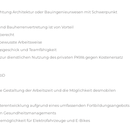
ichtung Architektur oder Bauingenieurwesen mit Schwerpunkt
und Bauherrenvertretung ist von Vorteil
aberecht
sbewusste Arbeitsweise
gsgeschick und Teamfähigkeit
ft zur dienstlichen Nutzung des privaten PKWs gegen Kostenersatz
VöD
ble Gestaltung der Arbeitszeit und die Möglichkeit desmobilen
eiterentwicklung aufgrund eines umfassenden Fortbildungsangebots
chen Gesundheitsmanagements
emöglichkeit für Elektrofahrzeuge und E-Bikes