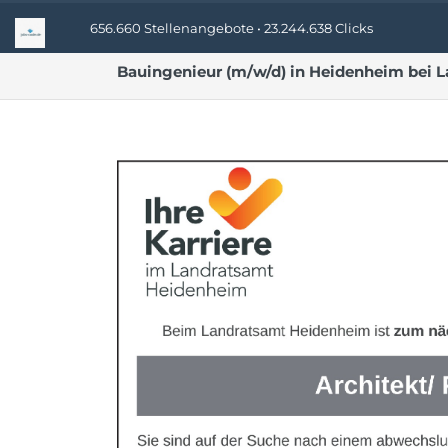
656.660 Stellenangebote • 23.244.638 Clicks
Bauingenieur (m/w/d) in Heidenheim bei 