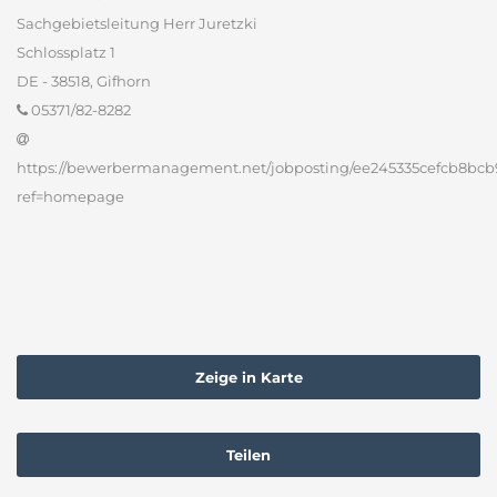
Sachgebietsleitung Herr Juretzki
Schlossplatz 1
DE - 38518, Gifhorn
05371/82-8282
https://bewerbermanagement.net/jobposting/ee245335cefcb8bc
ref=homepage
Zeige in Karte
Teilen