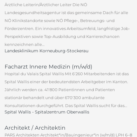
Ärztliche Leiterin/Ärztlicher Leiter Die NÖ
Landesgesundheitsagentur ist das gemeinsame Dach für alle
NÖ Klinikstandorte sowie NÖ Pflege-, Betreuungs- und
Förderzentren. Ein innovatives Arbeitsumfeld, langfristige Job-
Perspektiven sowie Top-Ausbildung und Karrierechancen
kennzeichnen alle...
Landesklinikum Korneuburg-Stockerau
Facharzt Innere Medizin (m/w/d)
Hopital du Valais Spital Wallis Mit 6'260 Mitarbeitenden ist das
Spital Wallis einer der bedeutendsten Arbeitgeber im Kanton.
Jährlich werden ca. 41'800 Patientinnen und Patienten
stationär behandelt und über 670'300 ambulante
Konsultationen durchgeführt. Das Spital Wallis sucht für das...
Spital Wallis - Spitalzentrum Oberwallis
Architekt / Architektin
PARS Architekten Architekt*in/Bauingenieur*in (w/m/d) LPH 6–8