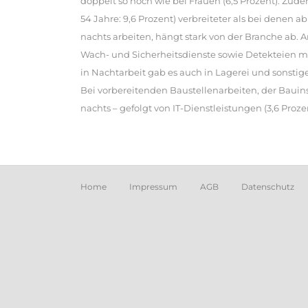
doppelt so hoch wie bei Frauen (6,5 Prozent). Zudem
54 Jahre: 9,6 Prozent) verbreiteter als bei denen 
nachts arbeiten, hängt stark von der Branche ab. A
Wach- und Sicherheitsdienste sowie Detekteien mi
in Nachtarbeit gab es auch in Lagerei und sonstige
Bei vorbereitenden Baustellenarbeiten, der Baui
nachts – gefolgt von IT-Dienstleistungen (3,6 Proze
Home
Impressum
AGB
Datenschutz