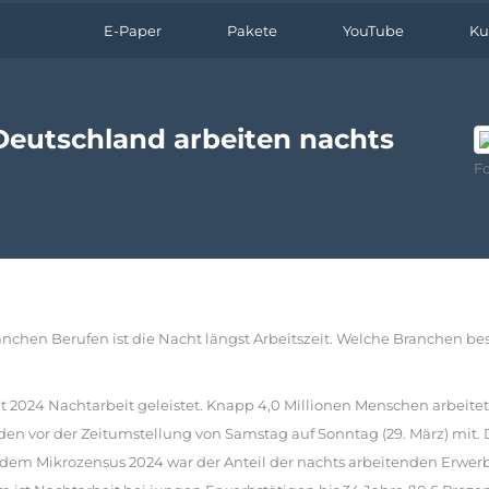
E-Paper
Pakete
YouTube
Ku
Deutschland arbeiten nachts
Fo
anchen Berufen ist die Nacht längst Arbeitszeit. Welche Branchen be
at 2024 Nachtarbeit geleistet. Knapp 4,0 Millionen Menschen arbeit
aden vor der Zeitumstellung von Samstag auf Sonntag (29. März) mit. 
dem Mikrozensus 2024 war der Anteil der nachts arbeitenden Erwerbs