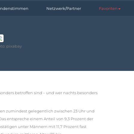
ndenstimmen
Netzwerk/Partner
Favoriten
to: pixabay
sonders betroffen sind – und wer nachts besonders
eten zumindest gelegentlich zwischen 23 Uhr und
Das entspreche einem Anteil von 9,3 Prozent der
tätigen unter Männern mit 11,7 Prozent fast