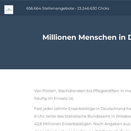
656.664 Stellenangebote • 23.246.630 Clicks
Millionen Menschen in 
Von Piloten, Wachdiensten bis Pflegekräften: In m
häufig im Einsatz ist.
Fast jeder zehnte Erwerbstätige in Deutschland h
6 Uhr, teilte das Statistische Bundesamt in Wiesb
42,6 Millionen Erwerbstätigen. Nach Angaben aus 