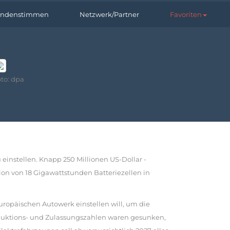
ndenstimmen
Netzwerk/Partner
Favoriten
to: dpa
 einstellen. Knapp 250 Millionen US-Dollar -
ion von 18 Gigawattstunden Batteriezellen in
uropäischen Autowerk einstellen will, um die
duktions- und Zulassungszahlen waren gesunken,