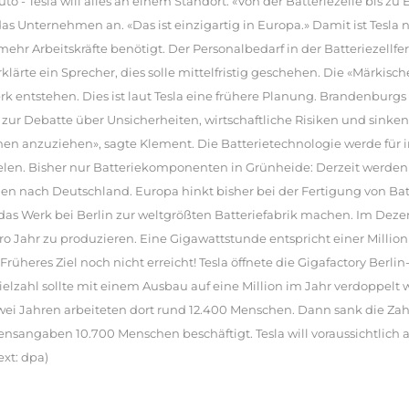
o - Tesla will alles an einem Standort: «Von der Batteriezelle bis zu 
s Unternehmen an. «Das ist einzigartig in Europa.» Damit ist Tesla
hr Arbeitskräfte benötigt. Der Personalbedarf in der Batteriezellfer
klärte ein Sprecher, dies solle mittelfristig geschehen. Die «Märkis
rk entstehen. Dies ist laut Tesla eine frühere Planung. Brandenburgs
ur Debatte über Unsicherheiten, wirtschaftliche Risiken und sinken
tionen anzuziehen», sagte Klement. Die Batterietechnologie werde fü
elen. Bisher nur Batteriekomponenten in Grünheide: Derzeit werde
 nach Deutschland. Europa hinkt bisher bei der Fertigung von Batte
das Werk bei Berlin zur weltgrößten Batteriefabrik machen. Im Deze
ro Jahr zu produzieren. Eine Gigawattstunde entspricht einer Millio
Früheres Ziel noch nicht erreicht! Tesla öffnete die Gigafactory Berl
Zielzahl sollte mit einem Ausbau auf eine Million im Jahr verdoppel
wei Jahren arbeiteten dort rund 12.400 Menschen. Dann sank die Zahl
sangaben 10.700 Menschen beschäftigt. Tesla will voraussichtlich
ext: dpa)