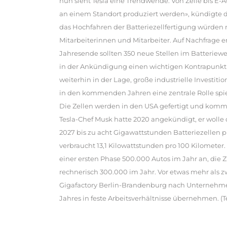
nun sieht Tesla eine Trendwende. Von Zelle bis E-Aut
an einem Standort produziert werden», kündigte da
das Hochfahren der Batteriezellfertigung würden me
Mitarbeiterinnen und Mitarbeiter. Auf Nachfrage er
Jahresende sollten 350 neue Stellen im Batteriewe
in der Ankündigung einen wichtigen Kontrapunkt z
weiterhin in der Lage, große industrielle Investi
in den kommenden Jahren eine zentrale Rolle spi
Die Zellen werden in den USA gefertigt und kommen
Tesla-Chef Musk hatte 2020 angekündigt, er wolle 
2027 bis zu acht Gigawattstunden Batteriezellen p
verbraucht 13,1 Kilowattstunden pro 100 Kilometer. 
einer ersten Phase 500.000 Autos im Jahr an, die 
rechnerisch 300.000 im Jahr. Vor etwas mehr als z
Gigafactory Berlin-Brandenburg nach Unternehmen
Jahres in feste Arbeitsverhältnisse übernehmen. (T