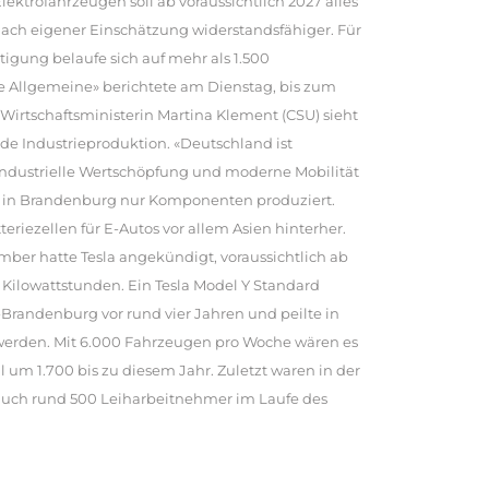
Elektrofahrzeugen soll ab voraussichtlich 2027 alles
 nach eigener Einschätzung widerstandsfähiger. Für
tigung belaufe sich auf mehr als 1.500
che Allgemeine» berichtete am Dienstag, bis zum
 Wirtschaftsministerin Martina Klement (CSU) sieht
de Industrieproduktion. «Deutschland ist
r industrielle Wertschöpfung und moderne Mobilität
n in Brandenburg nur Komponenten produziert.
riezellen für E-Autos vor allem Asien hinterher.
mber hatte Tesla angekündigt, voraussichtlich ab
n Kilowattstunden. Ein Tesla Model Y Standard
in-Brandenburg vor rund vier Jahren und peilte in
t werden. Mit 6.000 Fahrzeugen pro Woche wären es
 um 1.700 bis zu diesem Jahr. Zuletzt waren in der
 auch rund 500 Leiharbeitnehmer im Laufe des