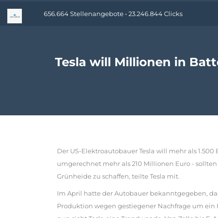
656.664 Stellenangebote • 23.246.844 Clicks
Tesla will Millionen in Bat
Der US-Elektroautobauer Tesla will mehr als 1.500 B
umgerechnet mehr als 210 Millionen Euro - sollten
Grünheide zu schaffen, teilte Tesla mit.
Im April hatte der Autobauer bekanntgegeben, dass
Produktion wegen gestiegener Nachfrage um ein 