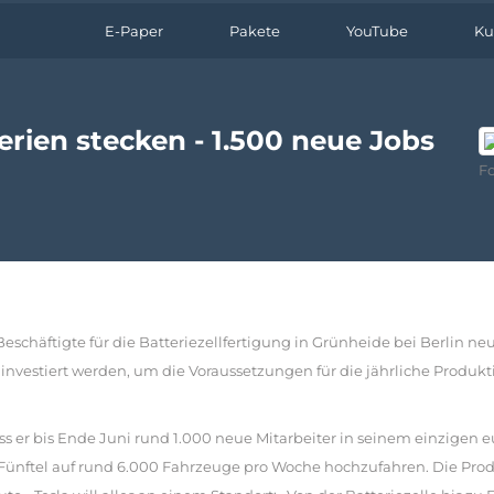
E-Paper
Pakete
YouTube
Ku
terien stecken - 1.500 neue Jobs
Fo
eschäftigte für die Batteriezellfertigung in Grünheide bei Berlin neu
 investiert werden, um die Voraussetzungen für die jährliche Produkt
 er bis Ende Juni rund 1.000 neue Mitarbeiter in seinem einzigen e
Fünftel auf rund 6.000 Fahrzeuge pro Woche hochzufahren. Die Pro