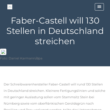
Faber-Castell will 130
Stellen in Deutschland
streichen
Foto: Daniel Karmann/dpa
Der Schreibwarenhersteller Faber-Castell will rund 130 Stellen
in Deutschland streichen. Kleinere Fertigungslinien und solche
mit geringer Auslastung sollen vom Stammsitz Stein bei
Nürnberg sowie vom oberfränkischen Geroldsgrün nach
Brasilien und Peru verlagert werden, teilte das Unternehmen