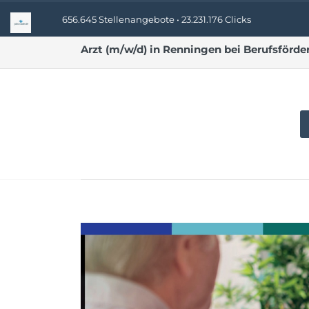
656.645 Stellenangebote • 23.231.176 Clicks
Arzt (m/w/d) in Renningen bei Berufsfö