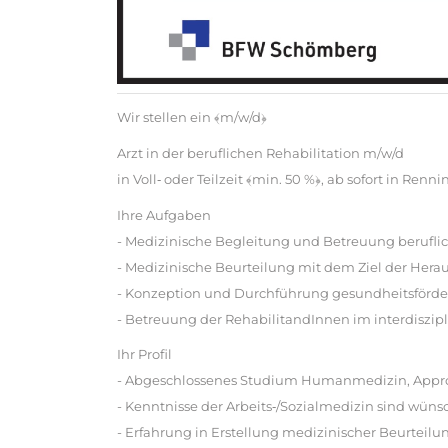
Wir stellen ein ﴾m/w/d﴿
Arzt in der beruflichen Rehabilitation m/w/d
in Voll‐ oder Teilzeit ﴾min. 50 %﴿, ab sofort in Renn
Ihre Aufgaben
- Medizinische Begleitung und Betreuung berufli
- Medizinische Beurteilung mit dem Ziel der Hera
- Konzeption und Durchführung gesundheitsför
- Betreuung der RehabilitandInnen im interdiszip
Ihr Profil
- Abgeschlossenes Studium Humanmedizin, Approba
- Kenntnisse der Arbeits‐/Sozialmedizin sind wün
- Erfahrung in Erstellung medizinischer Beurteilu