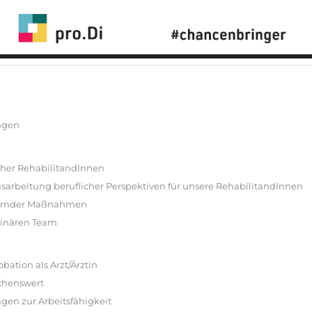
ingen
cher RehabilitandInnen
usarbeitung beruflicher Perspektiven für unsere RehabilitandInnen
dernder Maßnahmen
linären Team
tion als Arzt/Ärztin
schenswert
ngen zur Arbeitsfähigkeit