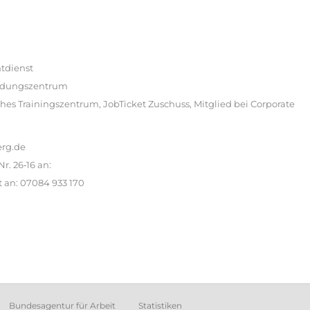
htdienst
Bildungszentrum
hes Trainingszentrum, JobTicket Zuschuss, Mitglied bei Corporate
erg.de
. 26‐16 an:
 an: 07084 933 170
Bundesagentur für Arbeit
Statistiken