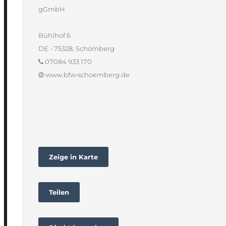
gGmbH
Bühlhof 6
DE - 75328, Schömberg
07084 933 170
www.bfw‐schoemberg.de
Zeige in Karte
Teilen