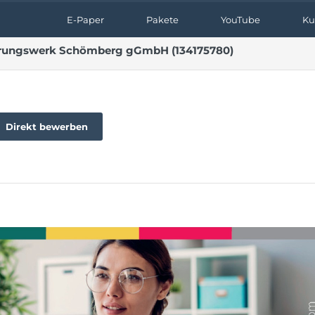
E-Paper
Pakete
YouTube
Ku
rderungswerk Schömberg gGmbH (134175780)
Direkt bewerben