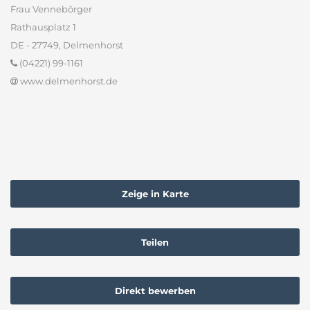
Frau Vennebörger
Rathausplatz 1
DE - 27749, Delmenhorst
(04221) 99-1161
www.delmenhorst.de
Zeige in Karte
Teilen
Direkt bewerben