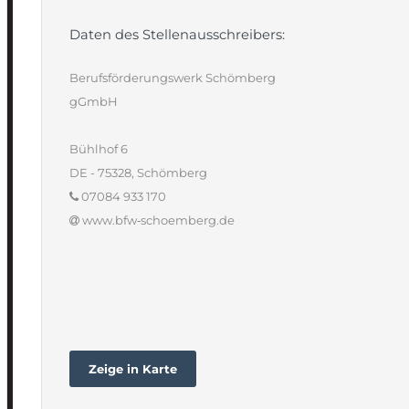
Daten des Stellenausschreibers:
Berufsförderungswerk Schömberg
gGmbH
Bühlhof 6
DE - 75328, Schömberg
07084 933 170
www.bfw‐schoemberg.de
Zeige in Karte