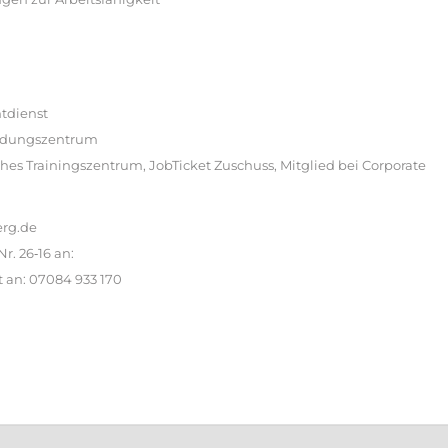
htdienst
Bildungszentrum
hes Trainingszentrum, JobTicket Zuschuss, Mitglied bei Corporate
erg.de
. 26‐16 an:
 an: 07084 933 170