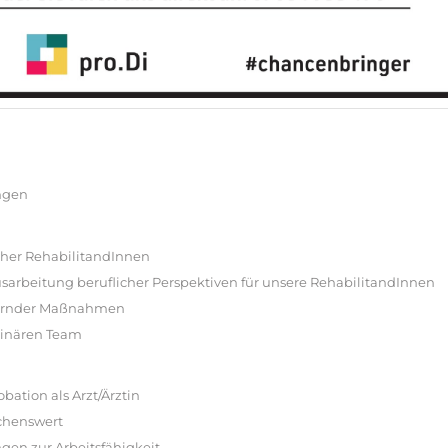
ingen
cher RehabilitandInnen
usarbeitung beruflicher Perspektiven für unsere RehabilitandInnen
dernder Maßnahmen
linären Team
tion als Arzt/Ärztin
schenswert
ngen zur Arbeitsfähigkeit