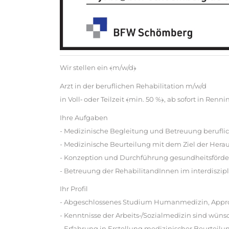
Wir stellen ein ﴾m/w/d﴿
Arzt in der beruflichen Rehabilitation m/w/d
in Voll‐ oder Teilzeit ﴾min. 50 %﴿, ab sofort in Renn
Ihre Aufgaben
- Medizinische Begleitung und Betreuung berufli
- Medizinische Beurteilung mit dem Ziel der Hera
- Konzeption und Durchführung gesundheitsför
- Betreuung der RehabilitandInnen im interdiszip
Ihr Profil
- Abgeschlossenes Studium Humanmedizin, Approba
- Kenntnisse der Arbeits‐/Sozialmedizin sind wün
- Erfahrung in Erstellung medizinischer Beurteilu