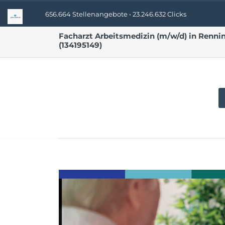
656.664 Stellenangebote • 23.246.632 Clicks
Facharzt Arbeitsmedizin (m/w/d) in Ren
(134195149)