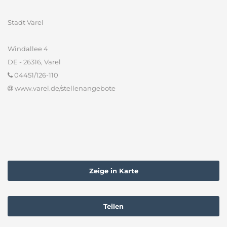
Stadt Varel
Windallee 4
DE - 26316, Varel
04451/126-110
www.varel.de/stellenangebote
Zeige in Karte
Teilen