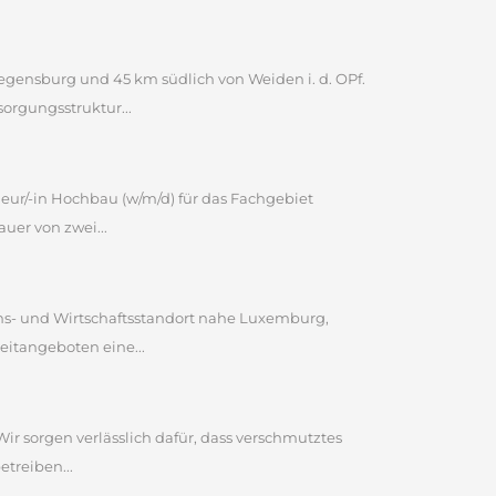
egensburg und 45 km südlich von Weiden i. d. OPf.
orgungsstruktur...
ieur/-in Hochbau (w/m/d) für das Fachgebiet
uer von zwei...
bens- und Wirtschaftsstandort nahe Luxemburg,
eitangeboten eine...
Wir sorgen verlässlich dafür, dass verschmutztes
etreiben...