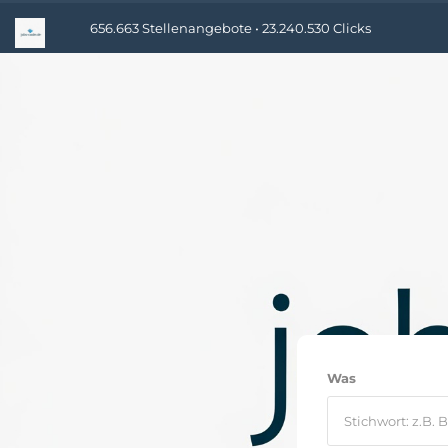
656.663 Stellenangebote • 23.240.530 Clicks
Was