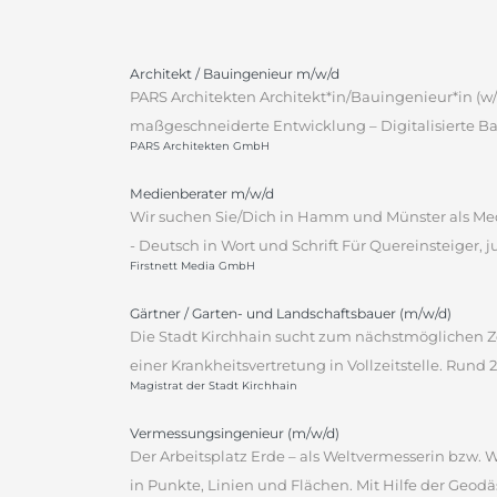
Architekt / Bauingenieur m/w/d
PARS Architekten Architekt*in/Bauingenieur*in (w/
maßgeschneiderte Entwicklung – Digitalisierte Ba
PARS Architekten GmbH
Medienberater m/w/d
Wir suchen Sie/Dich in Hamm und Münster als Med
- Deutsch in Wort und Schrift Für Quereinsteiger, j
Firstnett Media GmbH
Gärtner / Garten- und Landschaftsbauer (m/w/d)
Die Stadt Kirchhain sucht zum nächstmöglichen Ze
einer Krankheitsvertretung in Vollzeitstelle. Rund
Magistrat der Stadt Kirchhain
Vermessungsingenieur (m/w/d)
Der Arbeitsplatz Erde – als Weltvermesserin bzw.
in Punkte, Linien und Flächen. Mit Hilfe der Geodä