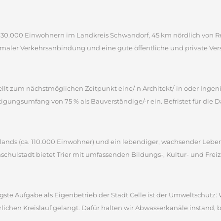
a. 30.000 Einwohnern im Landkreis Schwandorf, 45 km nördlich von R
imaler Verkehrsanbindung und eine gute öffentliche und private Vers
ellt zum nächstmöglichen Zeitpunkt eine/-n Architekt/-in oder Ingen
igungsumfang von 75 % als Bauverständige/-r ein. Befristet für die Da
tschlands (ca. 110.000 Einwohner) und ein lebendiger, wachsender Le
schulstadt bietet Trier mit umfassenden Bildungs-, Kultur- und Freiz
gste Aufgabe als Eigenbetrieb der Stadt Celle ist der Umweltschutz: 
rlichen Kreislauf gelangt. Dafür halten wir Abwasserkanäle instand, b