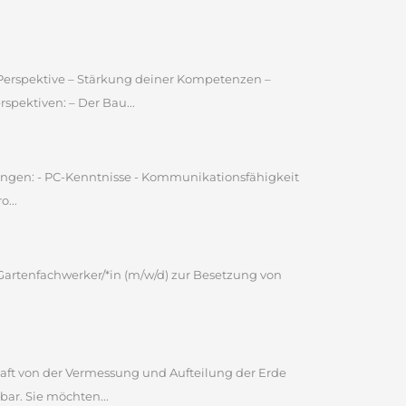
e Perspektive – Stärkung deiner Kompetenzen –
pektiven: – Der Bau...
ungen: - PC-Kenntnisse - Kommunikationsfähigkeit
...
Gartenfachwerker/*in (m/w/d) zur Besetzung von
haft von der Vermessung und Aufteilung der Erde
bar. Sie möchten...