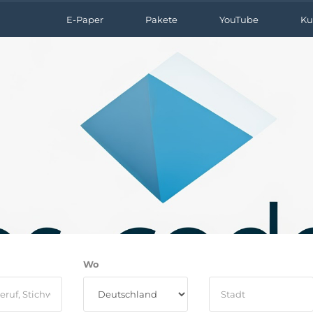
E-Paper
Pakete
YouTube
Ku
Wo