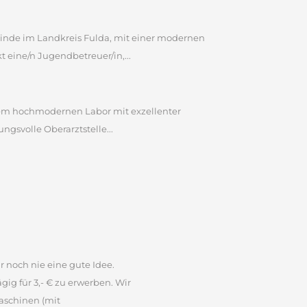
inde im Landkreis Fulda, mit einer modernen
eine/n Jugendbetreuer/in,...
inem hochmodernen Labor mit exzellenter
gsvolle Oberarztstelle...
r noch nie eine gute Idee.
ig für 3,- € zu erwerben. Wir
aschinen (mit