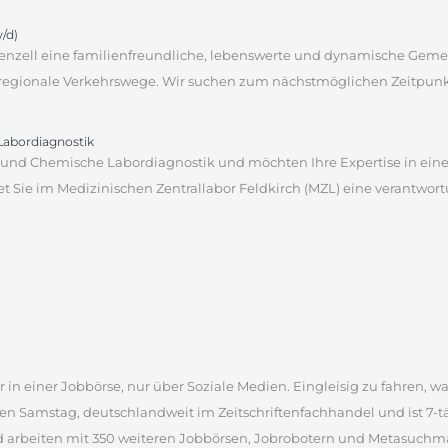
/d)
henzell eine familienfreundliche, lebenswerte und dynamische Geme
regionale Verkehrswege. Wir suchen zum nächstmöglichen Zeitpunkt 
 Labordiagnostik
che und Chemische Labordiagnostik und möchten Ihre Expertise in e
 Sie im Medizinischen Zentrallabor Feldkirch (MZL) eine verantwortun
 in einer Jobbörse, nur über Soziale Medien. Eingleisig zu fahren, wa
en Samstag, deutschlandweit im Zeitschriftenfachhandel und ist 7-täg
d arbeiten mit 350 weiteren Jobbörsen, Jobrobotern und Metasuchm