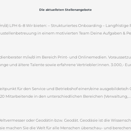
Die aktuellsten Stellenangebote
m/d) LPH 6–8 Wir bieten: – Strukturiertes Onboarding – Langfristig
ustellenbetreuung in einem motivierten Team Deine Aufgaben & Pers
ienberater m/w/d im Bereich Print- und Onlinemedien. Voraussetz
unge und ältere Talente sowie erfahrene Vertriebler:innen. 3.000,- Euro
itpunkt für den Service und Betriebshof einen/eine ausgebildete/n 
 220 Mitarbeitende in den unterschiedlichen Bereichen (Verwaltung,...
 Weltvermesser oder Geodätin bzw. Geodät. Geodäsie ist die Wissensc
sie machen Sie die Welt für alle Menschen überschau- und berechen