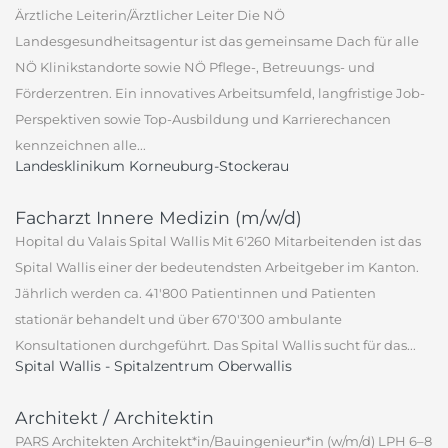
Ärztliche Leiterin/Ärztlicher Leiter Die NÖ
Landesgesundheitsagentur ist das gemeinsame Dach für alle
NÖ Klinikstandorte sowie NÖ Pflege-, Betreuungs- und
Förderzentren. Ein innovatives Arbeitsumfeld, langfristige Job-
Perspektiven sowie Top-Ausbildung und Karrierechancen
kennzeichnen alle...
Landesklinikum Korneuburg-Stockerau
Facharzt Innere Medizin (m/w/d)
Hopital du Valais Spital Wallis Mit 6'260 Mitarbeitenden ist das
Spital Wallis einer der bedeutendsten Arbeitgeber im Kanton.
Jährlich werden ca. 41'800 Patientinnen und Patienten
stationär behandelt und über 670'300 ambulante
Konsultationen durchgeführt. Das Spital Wallis sucht für das...
Spital Wallis - Spitalzentrum Oberwallis
Architekt / Architektin
PARS Architekten Architekt*in/Bauingenieur*in (w/m/d) LPH 6–8